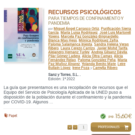
RECURSOS PSICOLÓGICOS
PARA TIEMPOS DE CONFINAMIENTO Y
PANDEMIA
Miguel Ángel Carrasco Ortiz
Purificación Sierra
por
,
García
María Luisa Rodríguez
José Luis Martorell
,
,
Ypiens
Marcela Paz González-Brignardello
,
,
Blanca Mas Hess
Mónica Rodríguez Zafra
,
,
Paloma Salamanca Iniesta
Sandra Helena Veras
,
Ribero
Laura Cerezo Carrizo
Javier Mohd Tarifa
,
,
,
Alejandro Hernanz Turley
Andrea Gilsanz Dávila
,
,
Pilar Gómez Ladera
Alicia Oltra Camas
Alicia
,
,
Fernández Ridao
Paloma González Peña
María
,
,
Paz Muñoz Álvarez
Yolanda Benito Mate
Leire
,
,
Bullaín López
Irene Poza
Camylla Ribero
,
y
Sanz y Torres, S.L. .
Edición: 1ª 2022
La guía que presentamos es una recopilación de recursos que el
Equipo del Servicio de Psicología Aplicada de la UNED puso a
disposición de la población durante el confinamiento y la pandemia
por COVID-19. Algunos ...
15,60 €
Papel:
pvp.
PROFESIONALES
AÑADIR
QUITAR