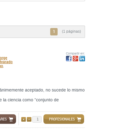
1
(1 páginas)
Compartir en:
orge
Alvarado
no
,
 unánimemente aceptado, no sucede lo mismo
e la ciencia como “conjunto de
ARES
PROFESIONALES
AÑADIR
QUITAR