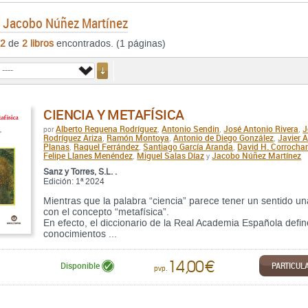
e
Jacobo Núñez Martínez
2
de
2 libros
encontrados. (1 páginas)
CIENCIA Y METAFÍSICA
Alberto Requena Rodríguez
Antonio Sendin
José Antonio Rivera
J
por
,
,
,
Rodríguez Ariza
Ramón Montoya
Antonio de Diego González
Javier 
,
,
,
Planas
Raquel Ferrández
Santiago García Aranda
David H. Corrocha
,
,
,
Felipe Llanes Menéndez
Miguel Salas Díaz
Jacobo Núñez Martínez
,
y
Sanz y Torres, S.L. .
Edición: 1ª 2024
Mientras que la palabra “ciencia” parece tener un sentido
con el concepto “metafísica”.
En efecto, el diccionario de la Real Academia Española defin
conocimientos ...
14,00 €
PARTICUL
Disponible
pvp.