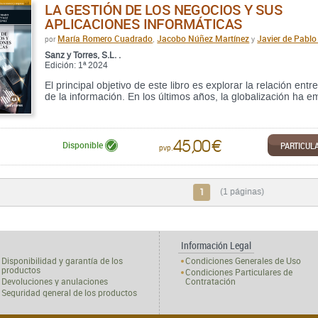
LA GESTIÓN DE LOS NEGOCIOS Y SUS
APLICACIONES INFORMÁTICAS
María Romero Cuadrado
Jacobo Núñez Martínez
Javier de Pabl
por
,
y
Sanz y Torres, S.L. .
Edición: 1ª 2024
El principal objetivo de este libro es explorar la relación ent
de la información. En los últimos años, la globalización ha e
45,00 €
PARTICUL
Disponible
pvp.
1
(1 páginas)
Información Legal
Disponibilidad y garantía de los
Condiciones Generales de Uso
productos
Condiciones Particulares de
Devoluciones y anulaciones
Contratación
Seguridad general de los productos