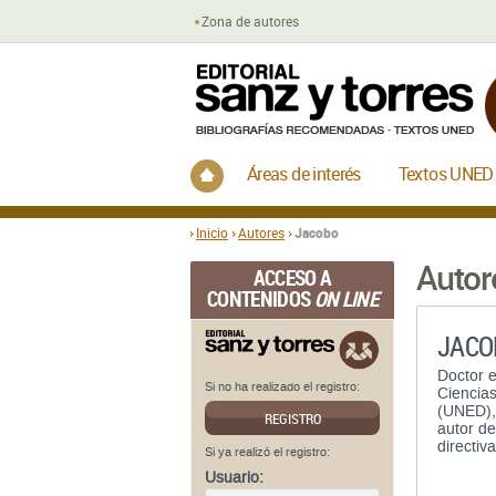
Zona de autores
Inicio
Áreas de interés
Textos UNED
Inicio
Autores
Jacobo
Autor
ACCESO A
CONTENIDOS
ON LINE
JACO
Doctor e
Si no ha realizado el registro:
Ciencia
(UNED), 
REGISTRO
autor de
directiv
Si ya realizó el registro:
Usuario: