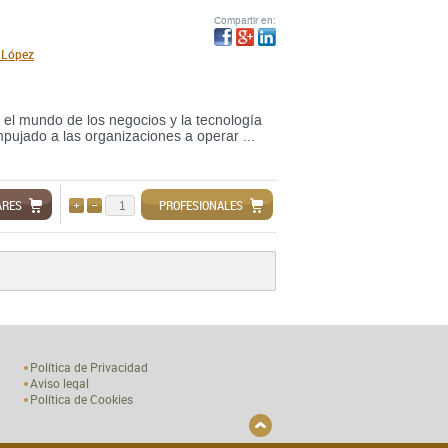
Compartir en:
o López
re el mundo de los negocios y la tecnología
mpujado a las organizaciones a operar ...
ARES
PROFESIONALES
AÑADIR
QUITAR
Política de Privacidad
Aviso legal
Política de Cookies
[
]