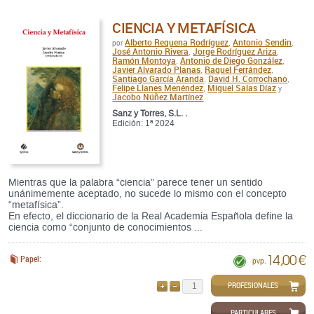
CIENCIA Y METAFÍSICA
Alberto Requena Rodríguez
Antonio Sendin
por
,
,
José Antonio Rivera
Jorge Rodríguez Ariza
,
,
Ramón Montoya
Antonio de Diego González
,
,
Javier Alvarado Planas
Raquel Ferrández
,
,
Santiago García Aranda
David H. Corrochano
,
,
Felipe Llanes Menéndez
Miguel Salas Díaz
,
y
Jacobo Núñez Martínez
Sanz y Torres, S.L. .
Edición: 1ª 2024
Mientras que la palabra “ciencia” parece tener un sentido
unánimemente aceptado, no sucede lo mismo con el concepto
“metafísica”.
En efecto, el diccionario de la Real Academia Española define la
ciencia como “conjunto de conocimientos ...
14,00 €
Papel:
pvp.
PROFESIONALES
AÑADIR
QUITAR
PARTICULARES