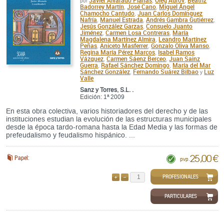
por
,
,
Badorrey Martín
José Cano
Miguel Ángel
,
,
Chamocho Cantudo
Juan Carlos Domínguez
,
Nafría
Manuel Estrada
Andrés Gambra Gutiérrez
,
,
,
Jesús González Garzas
Consuelo Juanto
,
Jiménez
Carmen Losa Contreras
María
,
,
Magdalena Martínez Almira
Leandro Martínez
,
Peñas
Aniceto Masferrer
Gonzalo Oliva Manso
,
,
,
Regina María Pérez Marcos
Isabel Ramos
,
Vázquez
Carmen Sáenz Berceo
Juan Sainz
,
,
Guerra
Rafael Sánchez Domingo
María del Mar
,
,
Sánchez González
Fernando Suárez Bilbao
Luz
,
y
Valle
Sanz y Torres, S.L. .
Edición: 1ª 2009
En esta obra colectiva, varios historiadores del derecho y de las
instituciones estudian la evolución de las estructuras municipales
desde la época tardo-romana hasta la Edad Media y las formas de
prefeudalismo y feudalismo hispánico. ...
25,00 €
Papel:
pvp.
PROFESIONALES
AÑADIR
QUITAR
PARTICULARES