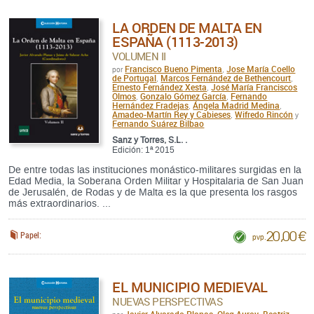
LA ORDEN DE MALTA EN
ESPAÑA (1113-2013)
VOLUMEN II
Francisco Bueno Pimenta
Jose María Coello
por
,
de Portugal
Marcos Fernández de Bethencourt
,
,
Ernesto Fernández Xesta
José María Franciscos
,
Olmos
Gonzalo Gómez García
Fernando
,
,
Hernández Fradejas
Ángela Madrid Medina
,
,
Amadeo-Martín Rey y Cabieses
Wifredo Rincón
,
y
Fernando Suárez Bilbao
Sanz y Torres, S.L. .
Edición: 1ª 2015
De entre todas las instituciones monástico-militares surgidas en la
Edad Media, la Soberana Orden Militar y Hospitalaria de San Juan
de Jerusalén, de Rodas y de Malta es la que presenta los rasgos
más extraordinarios. ...
20,00 €
Papel:
pvp.
EL MUNICIPIO MEDIEVAL
NUEVAS PERSPECTIVAS
Javier Alvarado Planas
Oleg Aurov
Beatriz