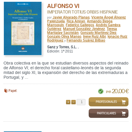
ALFONSO VI
IMPERATOR TOTIUS ORBIS HISPANIE
Javier Alvarado Planas
Vicente Ángel Álvarez
por
,
Palenzuela
Rica Amran
Armando Besga
,
,
Marroquín
Federíco Gallegos
Andrés Gambra
,
,
Gutiérrez
Manuel González Jiménez
Teresa
,
,
Martialay Sacristán
Gonzalo Martínez Diez
,
,
Gonzalo Oliva Manso
Irene Ruíz Albi
Ignacio Ruíz
,
,
Rodríguez
Fernando Suárez Bilbao
y
Sanz y Torres, S.L. .
Edición: 1ª 2011
Obra colectiva en la que se estudian diversos aspectos del reinado
de Alfonso VI; el derecho foral castellano-leonés de la segunda
mitad del siglo XI, la expansión del derecho de las extremaduras a
Portugal, y ...
20,00 €
Papel:
pvp.
PROFESIONALES
AÑADIR
QUITAR
PARTICULARES