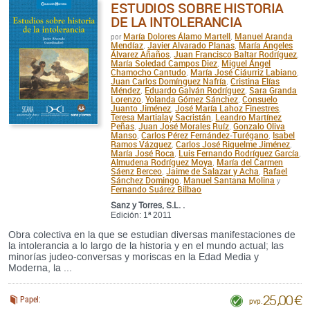
ESTUDIOS SOBRE HISTORIA
DE LA INTOLERANCIA
María Dolores Álamo Martell
Manuel Aranda
por
,
Mendíaz
Javier Alvarado Planas
María Ángeles
,
,
Álvarez Añaños
Juan Francisco Baltar Rodríguez
,
,
María Soledad Campos Diez
Miguel Ángel
,
Chamocho Cantudo
María José Ciáurriz Labiano
,
,
Juan Carlos Domínguez Nafría
Cristina Elías
,
Méndez
Eduardo Galván Rodríguez
Sara Granda
,
,
Lorenzo
Yolanda Gómez Sánchez
Consuelo
,
,
Juanto Jiménez
José María Lahoz Finestres
,
,
Teresa Martialay Sacristán
Leandro Martínez
,
Peñas
Juan José Morales Ruíz
Gonzalo Oliva
,
,
Manso
Carlos Pérez Fernández-Turégano
Isabel
,
,
Ramos Vázquez
Carlos José Riquelme Jiménez
,
,
María José Roca
Luis Fernando Rodríguez García
,
,
Almudena Rodríguez Moya
María del Carmen
,
Sáenz Berceo
Jaime de Salazar y Acha
Rafael
,
,
Sánchez Domingo
Manuel Santana Molina
,
y
Fernando Suárez Bilbao
Sanz y Torres, S.L. .
Edición: 1ª 2011
Obra colectiva en la que se estudian diversas manifestaciones de
la intolerancia a lo largo de la historia y en el mundo actual; las
minorías judeo-conversas y moriscas en la Edad Media y
Moderna, la ...
25,00 €
Papel:
pvp.