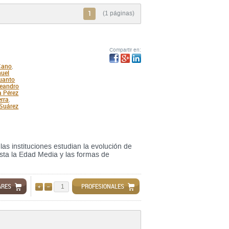
1
(1 páginas)
Compartir en:
Cano
,
uel
uanto
eandro
a Pérez
rra
,
Suárez
las instituciones estudian la evolución de
sta la Edad Media y las formas de
ARES
PROFESIONALES
AÑADIR
QUITAR