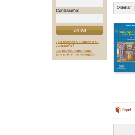
Ordenar:
Contraseña:
ENTRAR
¿Ha olvidado su usuario o su
contraseña?
Las cookies deben estar
activadas en su navegador
Papel: