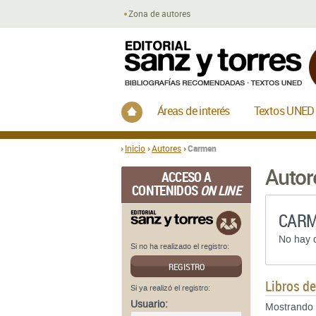
Zona de autores
Inicio
Áreas de interés
Textos UNED
Inicio
Autores
Carmen
Autor
ACCESO A
CONTENIDOS
ON LINE
CARM
No hay d
Si no ha realizado el registro:
REGISTRO
Libros d
Si ya realizó el registro:
Usuario:
Mostrando