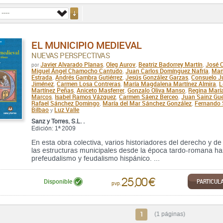
EL MUNICIPIO MEDIEVAL
NUEVAS PERSPECTIVAS
Javier Alvarado Planas
Oleg Aurov
Beatriz Badorrey Martín
José 
por
,
,
,
Miguel Ángel Chamocho Cantudo
Juan Carlos Domínguez Nafría
Man
,
,
Estrada
Andrés Gambra Gutiérrez
Jesús González Garzas
Consuelo J
,
,
,
Jiménez
Carmen Losa Contreras
María Magdalena Martínez Almira
L
,
,
,
Martínez Peñas
Aniceto Masferrer
Gonzalo Oliva Manso
Regina Marí
,
,
,
Marcos
Isabel Ramos Vázquez
Carmen Sáenz Berceo
Juan Sainz Gue
,
,
,
Rafael Sánchez Domingo
María del Mar Sánchez González
Fernando 
,
,
Bilbao
Luz Valle
y
Sanz y Torres, S.L. .
Edición: 1ª 2009
En esta obra colectiva, varios historiadores del derecho y de 
las estructuras municipales desde la época tardo-romana ha
prefeudalismo y feudalismo hispánico. ...
25,00 €
PARTICUL
Disponible
pvp.
1
(1 páginas)