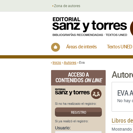
Zona de autores
Inicio
Áreas de interés
Textos UNED
Inicio
Autores
Eva
Autor
ACCESO A
CONTENIDOS
ON LINE
EVA 
No hay d
Si no ha realizado el registro:
REGISTRO
Libros d
Si ya realizó el registro:
Usuario:
Mostrando