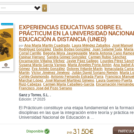
EXPERIENCIAS EDUCATIVAS SOBRE EL
PRÁCTICUM EN LA UNIVERSIDAD NACIONA
EDUCACIÓN A DISTANCIA (UNED)
Ana María Martín Cuadrado
Laura Méndez Zaballos
José Manuel
por
,
,
Rodríguez González
Eladio Bodas González
Juan Salamé Sala
María
,
,
,
Corral Carrillo
Begoña Mora Jaureguialde
María Antonia Cano Ramo
,
,
Espinar Herranz
Sandra Gómez González
Carmen Rubio Sánchez
,
,
,
Encarnación Villalva Vílchez
Javier Páez Gallego
Lourdes Pérez Sánc
,
,
Susana María García Vargas
María Ángeles Porta Antón
Ana Isabel A
,
,
Gómez
Eva Antelo González
Dolores Velarde Marín
Inmaculada Carra
,
,
,
Martín
Víctor Jiménez Jiménez
Julián David Soriano Remón
María L
,
,
,
Cortés-Quismondo
Antonio Fernando Estrada Parra
Francisco Manue
,
,
Marchal López
José Manuel Martínez Gimeno
Laura Guerrero-Puerta
,
,
Ruiz-Cabezas
Carmen María Caballero-García
Encarnación Hernánde
,
,
Francisco José del Pozo Serrano
Sanz y Torres, S.L. .
Edición: 1ª 2025
El Prácticum constituye una etapa fundamental en la formaci
disciplinas en las que la integración entre teoría y práctica r
Universidad Nacional de Educación a ...
31,50 €
PARTICUL
Disponible
pvp.