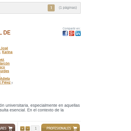
1
(1 páginas)
Compartir en:
L DE
 José
s
Karina
,
hez
,
larcón
sco
ourdes
l
Adiela
,
z Pérez
y
ón universitaria, especialmente en aquellas
esulta esencial. En el contexto de la
ARES
PROFESIONALES
AÑADIR
QUITAR