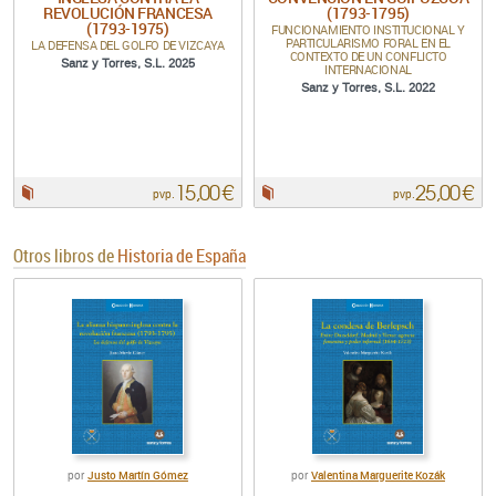
REVOLUCIÓN FRANCESA
(1793-1795)
(1793-1975)
FUNCIONAMIENTO INSTITUCIONAL Y
PARTICULARISMO FORAL EN EL
LA DEFENSA DEL GOLFO DE VIZCAYA
CONTEXTO DE UN CONFLICTO
Sanz y Torres, S.L. 2025
INTERNACIONAL
Sanz y Torres, S.L. 2022
15,00 €
25,00 €
Papel:
Papel:
pvp.
pvp.
Otros libros de
Historia de España
Justo Martín Gómez
Valentina Marguerite Kozák
por
por