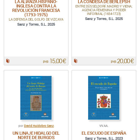
LA ALIANZA HISPANO-
LA CONDESA DE BERLEPSH
INGLESA CONTRA LA
ENTRE DÜSSELDORF, MADRID Y VIENA;
REVOLUCIÓN FRANCESA
AGENCIA FEMENINA Y PODER
INFORMAL (1654-1723)
(1793-1975)
LA DEFENSA DEL GOLFO DE VIZCAYA
Sanz y Torres, S.L. 2025
Sanz y Torres, S.L. 2025
15,00 €
20,00 €
Papel:
Papel:
pvp.
pvp.
David Huidobro Sanz
VV.AA.
por
UN LINAJE HIDALGO DEL
EL ESCUDO DE ESPAÑA
NORTE DE BURGOS
Sanz y Torres, S.L. 2023