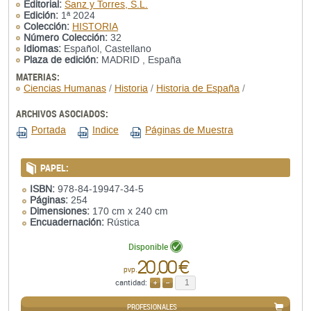
Editorial:
Sanz y Torres, S.L.
Edición:
1ª 2024
Colección:
HISTORIA
Número Colección:
32
Idiomas:
Español, Castellano
Plaza de edición:
MADRID , España
MATERIAS:
Ciencias Humanas
/
Historia
/
Historia de España
/
ARCHIVOS ASOCIADOS:
Portada
Indice
Páginas de Muestra
PAPEL:
ISBN:
978-84-19947-34-5
Páginas:
254
Dimensiones:
170 cm x 240 cm
Encuadernación:
Rústica
Disponible
20,00 €
pvp.
cantidad:
AÑADIR
QUITAR
PROFESIONALES