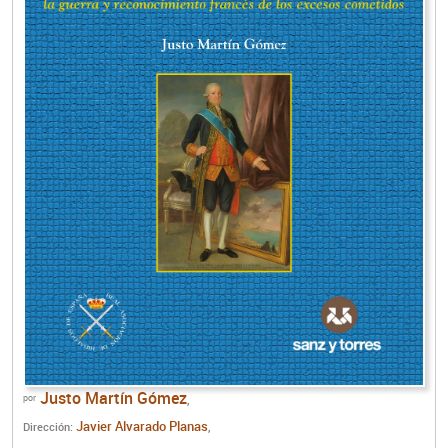
Justo Martín Gómez
por
,
Javier Alvarado Planas
Dirección:
,