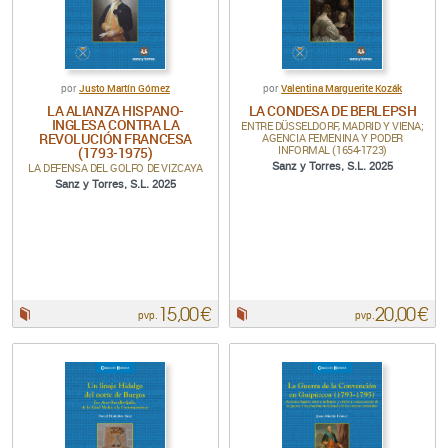
Justo Martín Gómez
Valentina Marguerite Kozák
por
por
LA ALIANZA HISPANO-
LA CONDESA DE BERLEPSH
INGLESA CONTRA LA
ENTRE DÜSSELDORF, MADRID Y VIENA;
REVOLUCIÓN FRANCESA
AGENCIA FEMENINA Y PODER
INFORMAL (1654-1723)
(1793-1975)
LA DEFENSA DEL GOLFO DE VIZCAYA
Sanz y Torres, S.L. 2025
Sanz y Torres, S.L. 2025
15,00 €
20,00 €
Papel:
Papel:
pvp.
pvp.