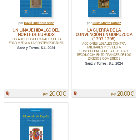
David Huidobro Sanz
Justo Martín Gómez
por
por
UN LINAJE HIDALGO DEL
LA GUERRA DE LA
NORTE DE BURGOS
CONVENCIÓN EN GUIPÚZCOA
(1793-1795)
LOS ARCE-BUSTILLO-GALLO, DE LA
EDAD MEDIA A LA CONTEMPORÁNEA
ACCIONES LEGALES CONTRA
MILITARES Y CIVILES A
Sanz y Torres, S.L. 2024
CONSECUENCIA DE LA GUERRA Y
RECONOCIMIENTO FRANCÉS DE LOS
EXCESOS COMETIDOS
Sanz y Torres, S.L. 2024
20,00 €
20,00 €
Papel:
Papel:
pvp.
pvp.