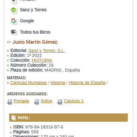
Sanz y Torres
Google
Todos tus libros
Justo Martín Gómez
por
,
Editorial:
Sanz y Torres, S.L.
Edición:
1ª 2022
Colección:
HISTORIA
Número Colección:
29
Plaza de edición:
MADRID , España
MATERIAS:
Ciencias Humanas
/
Historia
/
Historia de España
/
ARCHIVOS ASOCIADOS:
Portada
Indice
Capítulo 1
PAPEL:
ISBN:
978-84-18316-87-6
Páginas:
559
Dimensiones:
170 cm x 240 cm