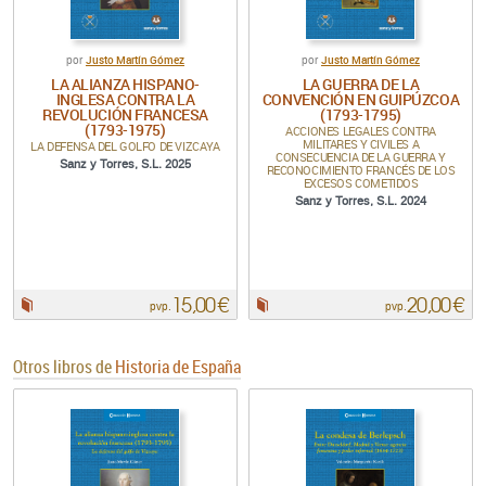
Justo Martín Gómez
Justo Martín Gómez
por
por
LA ALIANZA HISPANO-
LA GUERRA DE LA
INGLESA CONTRA LA
CONVENCIÓN EN GUIPÚZCOA
REVOLUCIÓN FRANCESA
(1793-1795)
(1793-1975)
ACCIONES LEGALES CONTRA
MILITARES Y CIVILES A
LA DEFENSA DEL GOLFO DE VIZCAYA
CONSECUENCIA DE LA GUERRA Y
Sanz y Torres, S.L. 2025
RECONOCIMIENTO FRANCÉS DE LOS
EXCESOS COMETIDOS
Sanz y Torres, S.L. 2024
15,00 €
20,00 €
Papel:
Papel:
pvp.
pvp.
Otros libros de
Historia de España