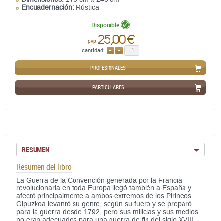
Encuadernación:
Rústica
Disponible
25,00 €
pvp.
cantidad:
AÑADIR
QUITAR
PROFESIONALES
PARTICULARES
RESUMEN
Resumen del libro
La Guerra de la Convención generada por la Francia
revolucionaria en toda Europa llegó también a España y
afectó principalmente a ambos extremos de los Pirineos.
Gipuzkoa levantó su gente, según su fuero y se preparó
para la guerra desde 1792, pero sus milicias y sus medios
no eran adecuados para una guerra de fin del siglo XVIII.