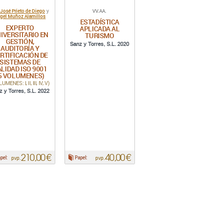
José Prieto de Diego
VV.AA.
y
gel Muñoz Alamillos
ESTADÍSTICA
EXPERTO
APLICADA AL
IVERSITARIO EN
TURISMO
GESTIÓN,
Sanz y Torres, S.L. 2020
AUDITORÍA Y
RTIFICACIÓN DE
SISTEMAS DE
LIDAD ISO 9001
5 VOLUMENES)
UMENES: I, II, III, IV, V)
z y Torres, S.L. 2022
210,00 €
40,00 €
pel:
Papel:
pvp.
pvp.