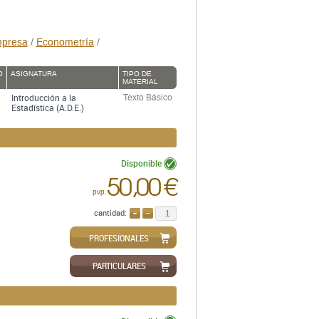
mpresa
/
Econometría
/
O
ASIGNATURA
TIPO DE
MATERIAL
Introducción a la
Texto Básico
Estadística (A.D.E.)
Disponible
50,00 €
pvp.
cantidad:
AÑADIR
QUITAR
PROFESIONALES
PARTICULARES