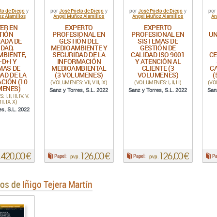
eto de Diego
José Prieto de Diego
José Prieto de Diego
y
por
y
por
y
por
z Alamillos
Ángel Muñoz Alamillos
Ángel Muñoz Alamillos
Án
ER EN
EXPERTO
EXPERTO
TIÓN
PROFESIONAL EN
PROFESIONAL EN
UN
RADA DE
GESTIÓN DEL
SISTEMAS DE
IDAD,
MEDIOAMBIENTE Y
GESTIÓN DE
MBIENTE,
SEGURIDAD DE LA
CALIDAD ISO 9001
CE
I-D+I Y
INFORMACIÓN
Y ATENCIÓN AL
MAS DE
MEDIOAMBIENTAL
CLIENTE (3
CA
AD DE LA
(3 VOLUMENES)
VOLUMENES)
(
CIÓN (10
(VOLUMENES: VII, VIII, IX)
(VOLUMENES: I, II, III)
(VOL
MENES)
Sanz y Torres, S.L. 2022
Sanz y Torres, S.L. 2022
San
 II, III, IV, V,
III, IX, X)
es, S.L. 2022
420,00 €
126,00 €
126,00 €
Papel:
Papel:
Pa
.
pvp.
pvp.
ros de
Iñigo Tejera Martín