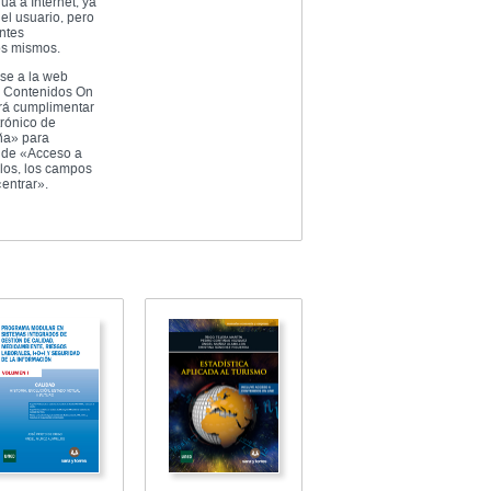
a a Internet, ya
el usuario, pero
ntes
os mismos.
rse a la web
 a Contenidos On
erá cumplimentar
trónico de
ña» para
r de «Acceso a
los, los campos
entrar».