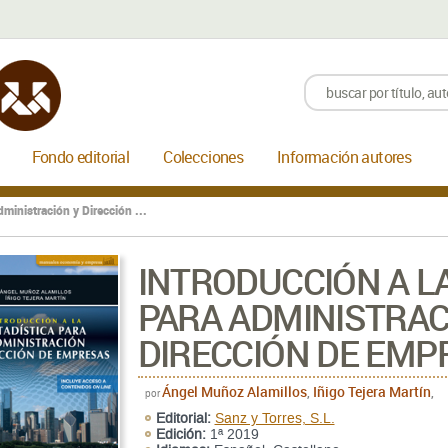
Fondo editorial
Colecciones
Información autores
dministración y Dirección ...
INTRODUCCIÓN A LA
PARA ADMINISTRAC
DIRECCIÓN DE EMP
Ángel Muñoz Alamillos
Iñigo Tejera Martín
,
,
por
Editorial:
Sanz y Torres, S.L.
Edición:
1ª 2019