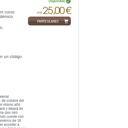
Disponible
25,00 €
en curso
pvp.
adémico
PARTICULARES
o,
r un código
.
terial
1 de octubre del
del mismo año
ará y dejará de
la (por otro
ando cuente con
numérico de 16
der acceder a