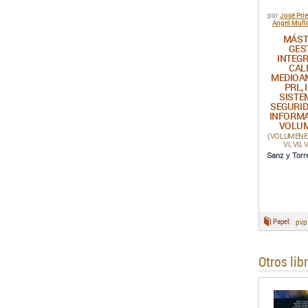
José Pri
por
Ángel Muño
MÁST
GES
INTEG
CAL
MEDIOA
PRL, 
SISTE
SEGURID
INFORMA
VOLU
(VOLUMENES: I,
VI, VII, V
Sanz y Torr
Papel:
pvp
Otros lib