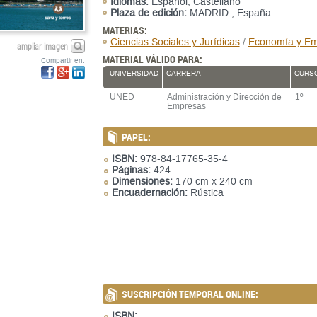
Idiomas:
Español, Castellano
Plaza de edición:
MADRID , España
MATERIAS:
Ciencias Sociales y Jurídicas
/
Economía y E
ampliar imagen
MATERIAL VÁLIDO PARA:
Compartir en:
UNIVERSIDAD
CARRERA
CURS
UNED
Administración y Dirección de
1º
Empresas
PAPEL:
ISBN:
978-84-17765-35-4
Páginas:
424
Dimensiones:
170 cm x 240 cm
Encuadernación:
Rústica
SUSCRIPCIÓN TEMPORAL ONLINE:
ISBN:
... ...