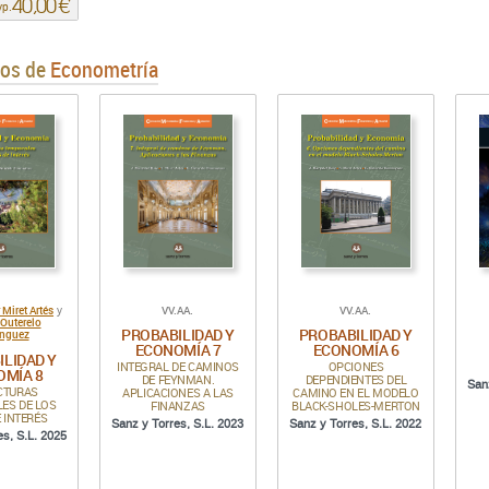
40,00 €
vp.
ros de
Econometría
 Miret Artés
VV.AA.
VV.AA.
y
 Outerelo
PROBABILIDAD Y
PROBABILIDAD Y
nguez
ECONOMÍA 7
ECONOMÍA 6
ILIDAD Y
INTEGRAL DE CAMINOS
OPCIONES
OMÍA 8
DE FEYNMAN.
DEPENDIENTES DEL
San
CTURAS
APLICACIONES A LAS
CAMINO EN EL MODELO
ES DE LOS
FINANZAS
BLACK-SHOLES-MERTON
E INTERÉS
Sanz y Torres, S.L. 2023
Sanz y Torres, S.L. 2022
es, S.L. 2025