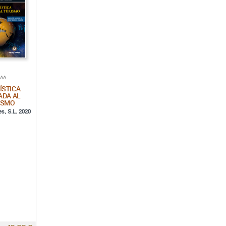
.AA.
ÍSTICA
ADA AL
ISMO
es, S.L. 2020