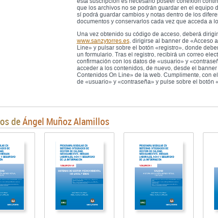
esta suscripción es necesario poseer conexión continu
que los archivos no se podrán guardar en el equipo d
sí podrá guardar cambios y notas dentro de los difere
documentos y conservarlos cada vez que acceda a l
Una vez obtenido su código de acceso, deberá dirigi
www.sanzytorres.es
, dirigirse al banner de «Acceso
Line» y pulsar sobre el botón «registro», donde deb
un formulario. Tras el registro, recibirá un correo elec
confirmación con los datos de «usuario» y «contrase
acceder a los contenidos, de nuevo, desde el banne
Contenidos On Line» de la web. Cumplimente, con el
de «usuario» y «contraseña» y pulse sobre el botón «
ros de
Ángel Muñoz Alamillos