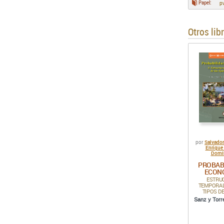
Papel:
p
Otros lib
Salvador
por
Enrique
Domí
PROBAB
ECON
ESTRU
TEMPORAL
TIPOS D
Sanz y Torr