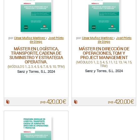
César Muñoz Martínez
José Prieto
César Muñoz Martínez
José Prieto
por
y
por
y
de Diego
de Diego
MÁSTER EN LOGÍSTICA,
MÁSTER EN DIRECCIÓN DE
TRANSPORTE, CADENA DE
OPERACIONES, TQM Y
SUMINISTRO Y ESTRATEGIA
PROJECT MANAGEMENT
OPERATIVA.
(MÓDULOS 1, 2, 3, 4, 5, 11, 12, 13, 14, 15,
TFM)
(MÓDULOS 1, 2, 3, 4, 5, 6, 7, 8, 9, 10, TFM)
Sanz y Torres, S.L. 2024
Sanz y Torres, S.L. 2024
420,00 €
420,00 €
Papel:
Papel:
pvp.
pvp.