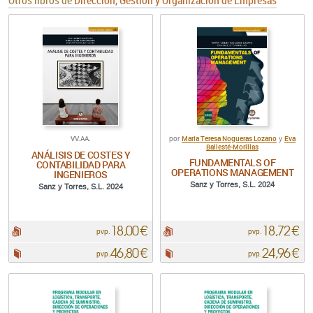
Otros libros de
Dirección, Gestión y Organización de Empresas
VV.AA.
María Teresa Nogueras Lozano
Eva
por
y
Ballesté-Morillas
ANÁLISIS DE COSTES Y
FUNDAMENTALS OF
CONTABILIDAD PARA
OPERATIONS MANAGEMENT
INGENIEROS
Sanz y Torres, S.L. 2024
Sanz y Torres, S.L. 2024
18,00 €
18,72 €
pdf:
pdf:
pvp.
pvp.
46,80 €
24,96 €
Papel:
Papel:
pvp.
pvp.