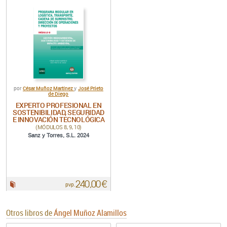
César Muñoz Martínez
José Prieto
por
y
de Diego
EXPERTO PROFESIONAL EN
SOSTENIBILIDAD, SEGURIDAD
E INNOVACIÓN TECNOLÓGICA
(MÓDULOS 8, 9, 10)
Sanz y Torres, S.L. 2024
240,00 €
Papel:
pvp.
Otros libros de
Ángel Muñoz Alamillos