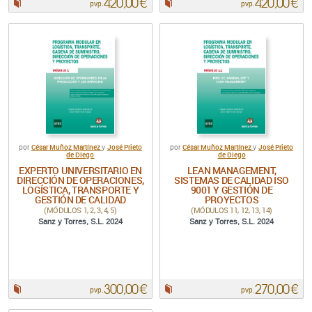
420,00 €
420,00 €
Papel:
Papel:
pvp.
pvp.
César Muñoz Martínez
José Prieto
César Muñoz Martínez
José Prieto
por
y
por
y
de Diego
de Diego
EXPERTO UNIVERSITARIO EN
LEAN MANAGEMENT,
DIRECCIÓN DE OPERACIONES,
SISTEMAS DE CALIDAD ISO
LOGÍSTICA, TRANSPORTE Y
9001 Y GESTIÓN DE
GESTIÓN DE CALIDAD
PROYECTOS
(MÓDULOS 1, 2, 3, 4, 5)
(MÓDULOS 11, 12, 13, 14)
Sanz y Torres, S.L. 2024
Sanz y Torres, S.L. 2024
300,00 €
270,00 €
Papel:
Papel:
pvp.
pvp.