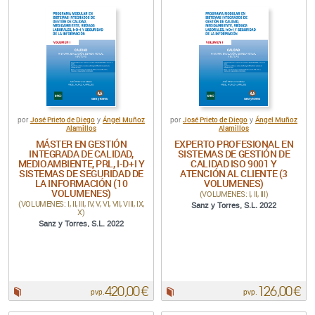
José Prieto de Diego
Ángel Muñoz
José Prieto de Diego
Ángel Muñoz
por
y
por
y
Alamillos
Alamillos
MÁSTER EN GESTIÓN
EXPERTO PROFESIONAL EN
INTEGRADA DE CALIDAD,
SISTEMAS DE GESTIÓN DE
MEDIOAMBIENTE, PRL, I-D+I Y
CALIDAD ISO 9001 Y
SISTEMAS DE SEGURIDAD DE
ATENCIÓN AL CLIENTE (3
LA INFORMACIÓN (10
VOLUMENES)
VOLUMENES)
(VOLUMENES: I, II, III)
(VOLUMENES: I, II, III, IV, V, VI, VII, VIII, IX,
Sanz y Torres, S.L. 2022
X)
Sanz y Torres, S.L. 2022
420,00 €
126,00 €
Papel:
Papel:
pvp.
pvp.