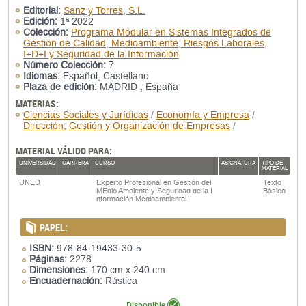
Editorial:
Sanz y Torres, S.L.
Edición:
1ª 2022
Colección:
Programa Modular en Sistemas Integrados de
Gestión de Calidad, Medioambiente, Riesgos Laborales,
I+D+I y Seguridad de la Información
Número Colección:
7
Idiomas:
Español, Castellano
Plaza de edición:
MADRID , España
MATERIAS:
Ciencias Sociales y Jurídicas
/
Economía y Empresa
/
Dirección, Gestión y Organización de Empresas
/
MATERIAL VÁLIDO PARA:
UNIVERSIDAD
CARRERA
CURSO
ASIGNATURA
TIPO DE
MATERIAL
UNED
Experto Profesional en Gestión del
Texto
MEdio Ambiente y Seguridad de la I
Básico
nformación Medioambiental
PAPEL:
ISBN:
978-84-19433-30-5
Páginas:
2278
Dimensiones:
170 cm x 240 cm
Encuadernación:
Rústica
Disponible