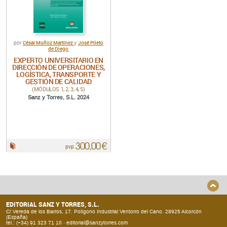
César Muñoz Martínez
José Prieto
por
y
de Diego
EXPERTO UNIVERSITARIO EN
DIRECCIÓN DE OPERACIONES,
LOGÍSTICA, TRANSPORTE Y
GESTIÓN DE CALIDAD
(MÓDULOS 1, 2, 3, 4, 5)
Sanz y Torres, S.L. 2024
300,00 €
Papel:
pvp.
EDITORIAL SANZ Y TORRES, S.L.
C/ Vereda de los Barros, 17. Polígono Industrial Ventorro del Cano. 28925 Alcorcón
(España)
tel.: (+34) 91 323 71 10 ·
editorial@sanzytorres.com