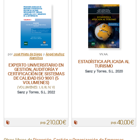
José Prieto de Diego
Ángel Muñoz
VV.AA.
por
y
Alamillos
ESTADÍSTICA APLICADA AL
EXPERTO UNIVERSITARIO EN
TURISMO
GESTIÓN, AUDITORÍA Y
Sanz y Torres, S.L. 2020
CERTIFICACIÓN DE SISTEMAS
DE CALIDAD ISO 9001 (5
VOLUMENES)
(VOLUMENES: I, II, III, IV, V)
Sanz y Torres, S.L. 2022
210,00 €
40,00 €
Papel:
Papel:
pvp.
pvp.