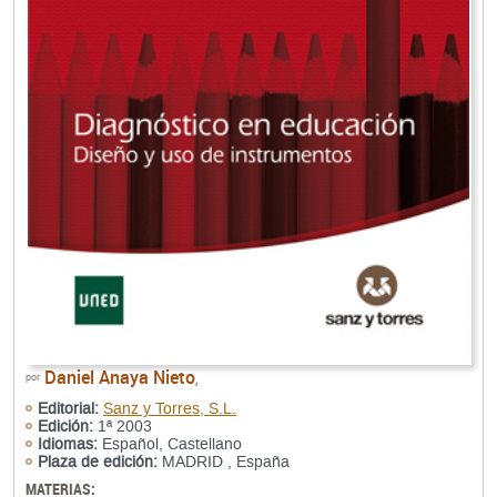
Daniel Anaya Nieto
por
,
Editorial:
Sanz y Torres, S.L.
Edición:
1ª 2003
Idiomas:
Español, Castellano
Plaza de edición:
MADRID , España
MATERIAS: