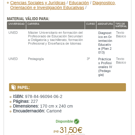
Ciencias Sociales y Jurídicas
/
Educación
/
Diagnostico,
Orientación e Investigación Educativas
/
MATERIAL VÁLIDO PARA:
UNIVERSIDAD
CARRERA
CURSO
ASIGNATURA
TIPO DE
MATERIAL
Diagnost
UNED
Máster Universitario en formación del
Texto
Profesorado de Educación Secundari
ico en Or
Básico
a Obligatoria y bachillerato, formación
ientación
Profesional y Enseñanza de Idiomas
Educativ
a (Plan 2
013)
Práctica
UNED
Pedagogía
3º
Texto
s Profesi
Básico
onales IV
(Pedago
gía)
PAPEL:
ISBN:
978-84-96094-06-2
Páginas:
227
Dimensiones:
170 cm x 240 cm
Encuadernación:
Cartoné
Disponible
31,50 €
pvp.