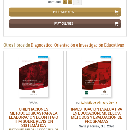
cantidad:
AÑADIR
QUITAR
PROFESIONALES
PARTICULARES
Otros libros de
Diagnostico, Orientación e Investigación Educativas
VV.AA.
Luis Miguel Almagro Gavira
por
ORIENTACIONES
INVESTIGACIÓN EVALUATIVA
METODOLÓGICAS PARA LA
EN EDUCACIÓN: MODELOS,
ELABORACIÓN DE UN TFG O
MÉTODOS Y EVALUACIÓN DE
TFM SOBRE REVISIÓN
PROGRAMAS
SISTEMÁTICA
Sanz y Torres, S.L. 2026
ENFOQUES DESDE LA DIDÁCTICA DE