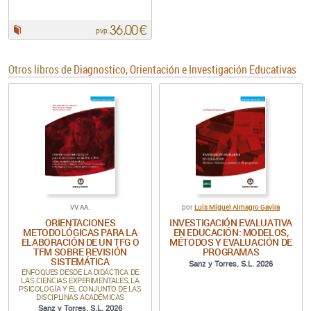
36,00 €
Papel:
pvp.
Otros libros de
Diagnostico, Orientación e Investigación Educativas
VV.AA.
Luis Miguel Almagro Gavira
por
ORIENTACIONES
INVESTIGACIÓN EVALUATIVA
METODOLÓGICAS PARA LA
EN EDUCACIÓN: MODELOS,
ELABORACIÓN DE UN TFG O
MÉTODOS Y EVALUACIÓN DE
TFM SOBRE REVISIÓN
PROGRAMAS
SISTEMÁTICA
Sanz y Torres, S.L. 2026
ENFOQUES DESDE LA DIDÁCTICA DE
LAS CIENCIAS EXPERIMENTALES, LA
PSICOLOGÍA Y EL CONJUNTO DE LAS
DISCIPLINAS ACADÉMICAS
Sanz y Torres, S.L. 2026