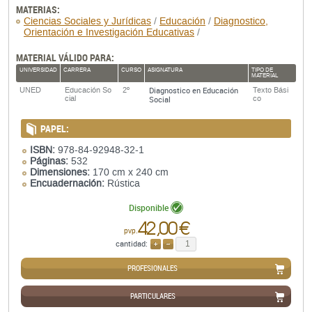
MATERIAS:
Ciencias Sociales y Jurídicas
/
Educación
/
Diagnostico,
Orientación e Investigación Educativas
/
MATERIAL VÁLIDO PARA:
UNIVERSIDAD
CARRERA
CURSO
ASIGNATURA
TIPO DE
MATERIAL
Diagnostico en Educación
UNED
Educación So
2º
Texto Bási
cial
Social
co
PAPEL:
ISBN:
978-84-92948-32-1
Páginas:
532
Dimensiones:
170 cm x 240 cm
Encuadernación:
Rústica
Disponible
42,00 €
pvp.
cantidad:
AÑADIR
QUITAR
PROFESIONALES
PARTICULARES