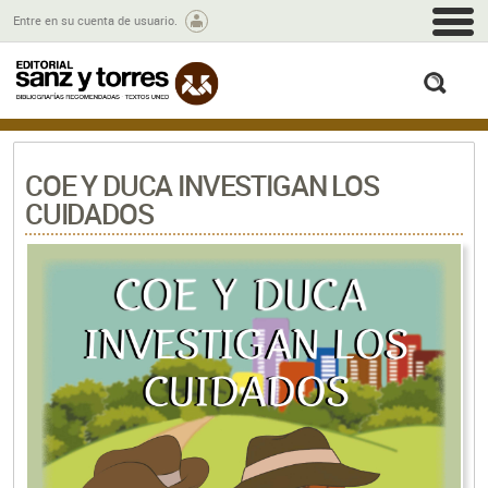
M
Entre en su cuenta de usuario.
busc
COE Y DUCA INVESTIGAN LOS
CUIDADOS