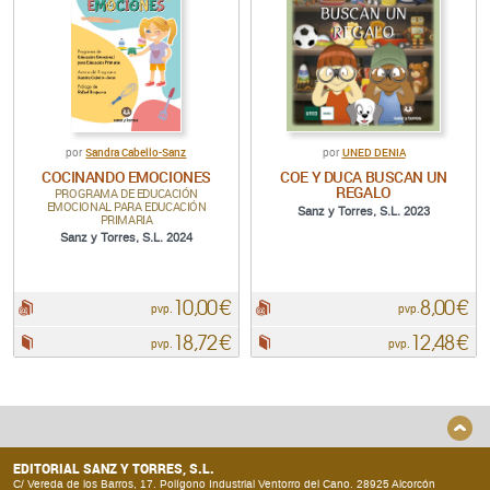
Sandra Cabello-Sanz
UNED DENIA
por
por
COCINANDO EMOCIONES
COE Y DUCA BUSCAN UN
REGALO
PROGRAMA DE EDUCACIÓN
EMOCIONAL PARA EDUCACIÓN
Sanz y Torres, S.L. 2023
PRIMARIA
Sanz y Torres, S.L. 2024
10,00 €
8,00 €
pdf:
pdf:
pvp.
pvp.
18,72 €
12,48 €
Papel:
Papel:
pvp.
pvp.
EDITORIAL SANZ Y TORRES, S.L.
C/ Vereda de los Barros, 17. Polígono Industrial Ventorro del Cano. 28925 Alcorcón