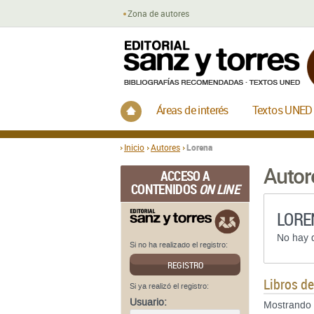
Zona de autores
Inicio
Áreas de interés
Textos UNED
Inicio
Autores
Lorena
Autor
ACCESO A
CONTENIDOS
ON LINE
LORE
No hay d
Si no ha realizado el registro:
REGISTRO
Libros d
Si ya realizó el registro:
Usuario:
Mostrando