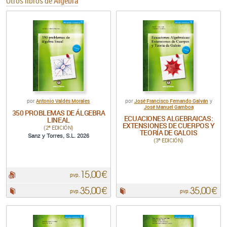
Otros libros de
Álgebra
Antonio Valdés Morales
José Francisco Fernando Galván
por
por
y
José Manuel Gamboa
350 PROBLEMAS DE ÁLGEBRA
ECUACIONES ALGEBRAICAS:
LINEAL
EXTENSIONES DE CUERPOS Y
(2ª EDICIÓN)
TEORÍA DE GALOIS
Sanz y Torres, S.L. 2026
(3ª EDICIÓN)
15,00 €
pdf:
pvp.
35,00 €
35,00 €
Papel:
Papel:
pvp.
pvp.