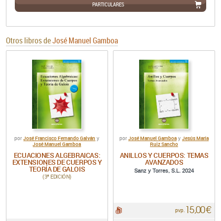
PARTICULARES
Otros libros de
José Manuel Gamboa
José Francisco Fernando Galván
José Manuel Gamboa
Jesús María
por
y
por
y
José Manuel Gamboa
Ruiz Sancho
ECUACIONES ALGEBRAICAS:
ANILLOS Y CUERPOS: TEMAS
EXTENSIONES DE CUERPOS Y
AVANZADOS
TEORÍA DE GALOIS
Sanz y Torres, S.L. 2024
(3ª EDICIÓN)
15,00 €
pdf:
pvp.