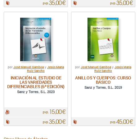
35,00 €
35,00 €
Papel:
Papel:
pvp.
pvp.
José Manuel Gamboa
Jesús María
José Manuel Gamboa
Jesús María
por
y
por
y
Ruiz Sancho
Ruiz Sancho
INICIACIÓN AL ESTUDIO DE
ANILLOS Y CUERPOS: CURSO
LAS VARIEDADES
BÁSICO
DIFERENCIABLES (6ª EDICIÓN)
Sanz y Torres, S.L. 2019
Sanz y Torres, S.L. 2023
15,00 €
pdf:
pvp.
35,00 €
45,00 €
Papel:
Papel:
pvp.
pvp.