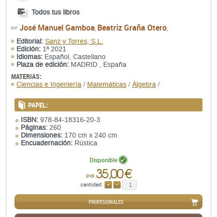
Todos tus libros
José Manuel Gamboa
Beatriz Graña Otero
por
,
,
Editorial:
Sanz y Torres, S.L.
Edición:
1ª 2021
Idiomas:
Español, Castellano
Plaza de edición:
MADRID , España
MATERIAS:
Ciencias e Ingeniería
/
Matemáticas
/
Álgebra
/
PAPEL:
ISBN:
978-84-18316-20-3
Páginas:
260
Dimensiones:
170 cm x 240 cm
Encuadernación:
Rústica
Disponible
35,00 €
pvp.
cantidad:
AÑADIR
QUITAR
PROFESIONALES