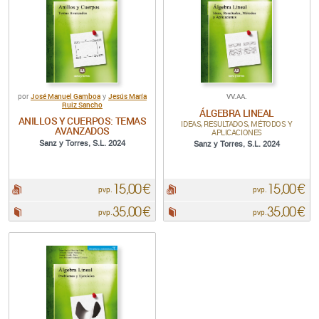
José Manuel Gamboa
Jesús María
VV.AA.
por
y
Ruiz Sancho
ÁLGEBRA LINEAL
ANILLOS Y CUERPOS: TEMAS
IDEAS, RESULTADOS, MÉTODOS Y
AVANZADOS
APLICACIONES
Sanz y Torres, S.L. 2024
Sanz y Torres, S.L. 2024
15,00 €
15,00 €
pdf:
pdf:
pvp.
pvp.
35,00 €
35,00 €
Papel:
Papel:
pvp.
pvp.