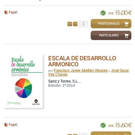
15,00 €
Papel:
pvp.
PROFESIONALES
AÑADIR
QUITAR
PARTICULARES
ESCALA DE DESARROLLO
ARMONICO
Francisco Javier Abellán Olivares
José Oscar
por
y
Vila Chaves
Sanz y Torres, S.L. .
Edición: 1ª 2014
15,60 €
Papel:
pvp.