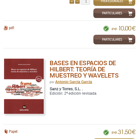
PROFESIONALES
AÑADIR
QUITAR
PARTICULARES
10,00 €
pdf:
pvp.
PARTICULARES
BASES EN ESPACIOS DE
HILBERT: TEORÍA DE
MUESTREO Y WAVELETS
Antonio García García
por
Sanz y Torres, S.L. .
Edición: 2ª edición revisada
31,50 €
Papel:
pvp.