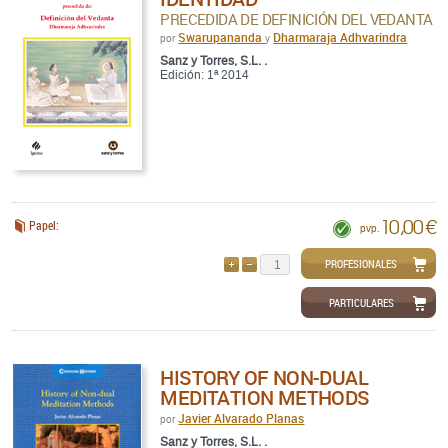
PRECEDIDA DE DEFINICIÓN DEL VEDANTA
Swarupananda
Dharmaraja Adhvarindra
por
y
Sanz y Torres, S.L. .
Edición: 1ª 2014
10,00 €
Papel:
pvp.
PROFESIONALES
AÑADIR
QUITAR
PARTICULARES
HISTORY OF NON-DUAL
MEDITATION METHODS
Javier Alvarado Planas
por
Sanz y Torres, S.L. .