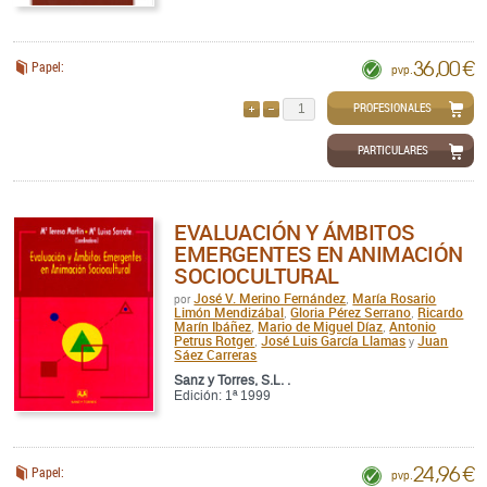
36,00 €
Papel:
pvp.
PROFESIONALES
AÑADIR
QUITAR
PARTICULARES
EVALUACIÓN Y ÁMBITOS
EMERGENTES EN ANIMACIÓN
SOCIOCULTURAL
José V. Merino Fernández
María Rosario
por
,
Limón Mendizábal
Gloria Pérez Serrano
Ricardo
,
,
Marín Ibáñez
Mario de Miguel Díaz
Antonio
,
,
Petrus Rotger
José Luis García Llamas
Juan
,
y
Sáez Carreras
Sanz y Torres, S.L. .
Edición: 1ª 1999
24,96 €
Papel:
pvp.