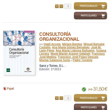
PROFESIONALES
AÑADIR
QUITAR
PARTICULARES
CONSULTORÍA
ORGANIZACIONAL
Heidi Acosta
Miriam Benítez
Miguel Bernabé
por
,
,
Castaño
Ana María Gómez Bernabeu
José M.
,
,
León-Pérez
Ana María Lisbona Bañuelos
Susana
,
,
Llorens
Maite Martín-Aragón Gelabert
Francisco
,
,
José Medina
Francisco José Palací Descals
,
,
Marisa Salanova Soria
Pedro Torrente
y
Sanz y Torres, S.L. .
Edición: 1ª 2013
31,50 €
Papel:
pvp.
PROFESIONALES
AÑADIR
QUITAR
PARTICULARES