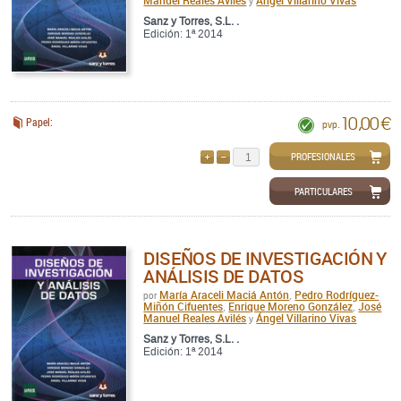
Manuel Reales Avilés
Ángel Villarino Vivas
y
Sanz y Torres, S.L. .
Edición: 1ª 2014
10,00 €
Papel:
pvp.
PROFESIONALES
AÑADIR
QUITAR
PARTICULARES
DISEÑOS DE INVESTIGACIÓN Y
ANÁLISIS DE DATOS
María Araceli Maciá Antón
Pedro Rodríguez-
por
,
Miñón Cifuentes
Enrique Moreno González
José
,
,
Manuel Reales Avilés
Ángel Villarino Vivas
y
Sanz y Torres, S.L. .
Edición: 1ª 2014