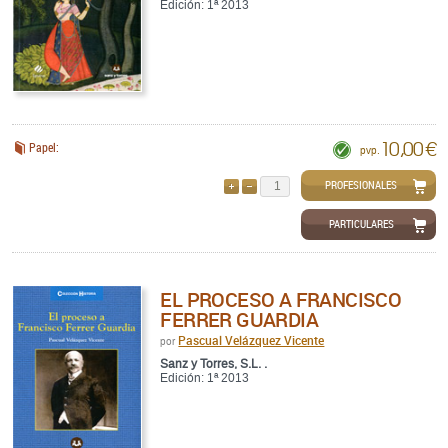
Edición: 1ª 2013
10,00 €
Papel:
pvp.
PROFESIONALES
AÑADIR
QUITAR
PARTICULARES
EL PROCESO A FRANCISCO
FERRER GUARDIA
Pascual Velázquez Vicente
por
Sanz y Torres, S.L. .
Edición: 1ª 2013