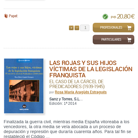
20,80 €
Papel:
pvp.
PROFESIONALES
AÑADIR
QUITAR
PARTICULARES
LAS ROJAS Y SUS HIJOS
VÍCTIMAS DE LA LEGISLACIÓN
FRANQUISTA
EL CASO DE LA CÁRCEL DE
PREDICADORES (1939-1945)
Rosa María Aragüés Estragués
por
Sanz y Torres, S.L. .
Edición: 1ª 2014
Finalizada la guerra civil, mientras media España vitoreaba a los
vencedores, la otra media se veía abocada a un proceso de
depuración y represión que duraría cuarenta años. Para tal fin se
restableció el Código ...