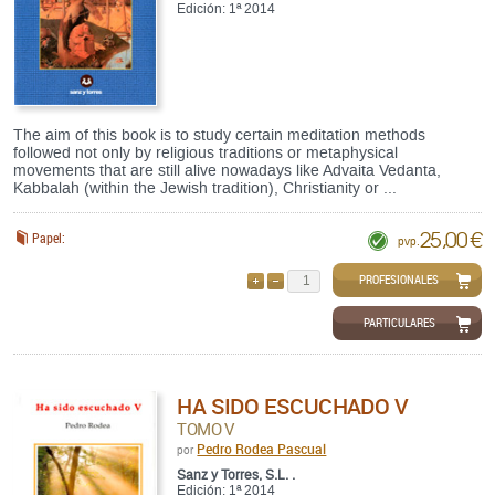
Edición: 1ª 2014
The aim of this book is to study certain meditation methods
followed not only by religious traditions or metaphysical
movements that are still alive nowadays like Advaita Vedanta,
Kabbalah (within the Jewish tradition), Christianity or ...
25,00 €
Papel:
pvp.
PROFESIONALES
AÑADIR
QUITAR
PARTICULARES
HA SIDO ESCUCHADO V
TOMO V
Pedro Rodea Pascual
por
Sanz y Torres, S.L. .
Edición: 1ª 2014