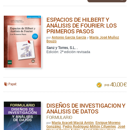
ESPACIOS DE HILBERT Y
ANÁLISIS DE FOURIER: LOS
PRIMEROS PASOS
Antonio García García
María José Muñoz
por
y
Bouzo
Sanz y Torres, S.L. .
Edición: 2ª edición revisada
40,00 €
Papel:
pvp.
DISEÑOS DE INVESTIGACION Y
ANÁLISIS DE DATOS
FORMULARIO
María Araceli Maciá Antón
Enrique Moreno
por
,
González
Pedro Rodríguez-Miñón Cifuentes
José
,
,