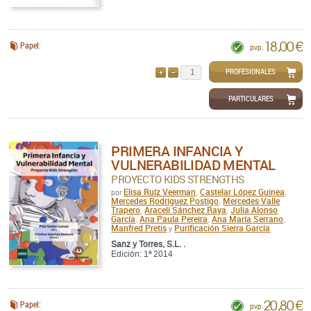
18,00 €
Papel:
pvp.
PROFESIONALES
AÑADIR
QUITAR
PARTICULARES
PRIMERA INFANCIA Y
VULNERABILIDAD MENTAL
PROYECTO KIDS STRENGTHS
Elisa Ruíz Veerman
Castelar López Guinea
por
,
,
Mercedes Rodríguez Postigo
Mercedes Valle
,
Trapero
Araceli Sánchez Raya
Julia Alonso
,
,
García
Ana Paula Pereira
Ana María Serrano
,
,
,
Manfred Pretis
Purificación Sierra García
y
Sanz y Torres, S.L. .
Edición: 1ª 2014
20,80 €
Papel:
pvp.