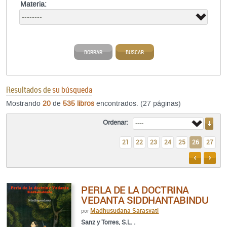
Materia:
BORRAR
BUSCAR
Resultados de
su búsqueda
Mostrando
20
de
535 libros
encontrados. (27 páginas)
Ordenar:
21
22
23
24
25
26
27
ANTERIO
SIGU
PERLA DE LA DOCTRINA
VEDANTA SIDDHANTABINDU
Madhusudana Sarasvati
por
Sanz y Torres, S.L. .