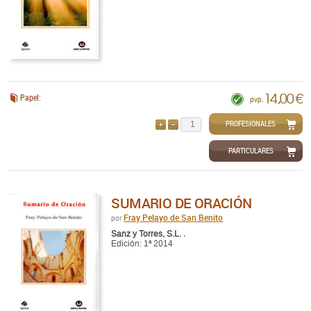
14,00 €
Papel:
pvp.
PROFESIONALES
AÑADIR
QUITAR
PARTICULARES
SUMARIO DE ORACIÓN
Fray Pelayo de San Benito
por
Sanz y Torres, S.L. .
Edición: 1ª 2014