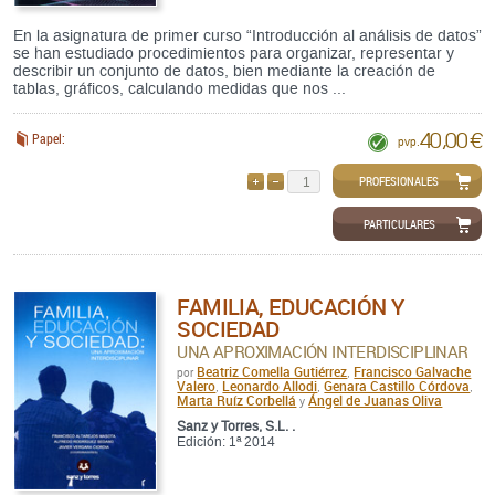
En la asignatura de primer curso “Introducción al análisis de datos”
se han estudiado procedimientos para organizar, representar y
describir un conjunto de datos, bien mediante la creación de
tablas, gráficos, calculando medidas que nos ...
40,00 €
Papel:
pvp.
PROFESIONALES
AÑADIR
QUITAR
PARTICULARES
FAMILIA, EDUCACIÓN Y
SOCIEDAD
UNA APROXIMACIÓN INTERDISCIPLINAR
Beatriz Comella Gutiérrez
Francisco Galvache
por
,
Valero
Leonardo Allodi
Genara Castillo Córdova
,
,
,
Marta Ruíz Corbellá
Ángel de Juanas Oliva
y
Sanz y Torres, S.L. .
Edición: 1ª 2014