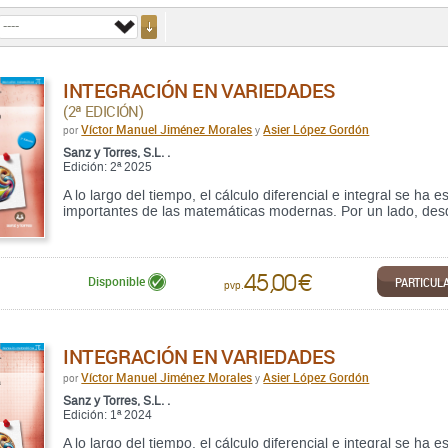
INTEGRACIÓN EN VARIEDADES
(2ª EDICIÓN)
Víctor Manuel Jiménez Morales
Asier López Gordón
por
y
Sanz y Torres, S.L. .
Edición: 2ª 2025
A lo largo del tiempo, el cálculo diferencial e integral se 
importantes de las matemáticas modernas. Por un lado, desde u
45,00 €
PARTICUL
Disponible
pvp.
INTEGRACIÓN EN VARIEDADES
Víctor Manuel Jiménez Morales
Asier López Gordón
por
y
Sanz y Torres, S.L. .
Edición: 1ª 2024
A lo largo del tiempo, el cálculo diferencial e integral se 