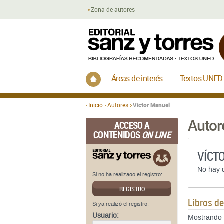
Zona de autores
Inicio
Áreas de interés
Textos UNED
Inicio
Autores
Víctor Manuel
Autor
ACCESO A
CONTENIDOS
ON LINE
VÍCT
No hay d
Si no ha realizado el registro:
REGISTRO
Libros d
Si ya realizó el registro:
Usuario:
Mostrando