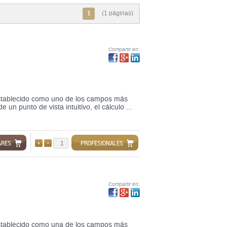
1
(1 páginas)
Compartir en:
ha establecido como uno de los campos más
n punto de vista intuitivo, el cálculo ...
ARES
PROFESIONALES
AÑADIR
QUITAR
Compartir en:
ha establecido como una de los campos más