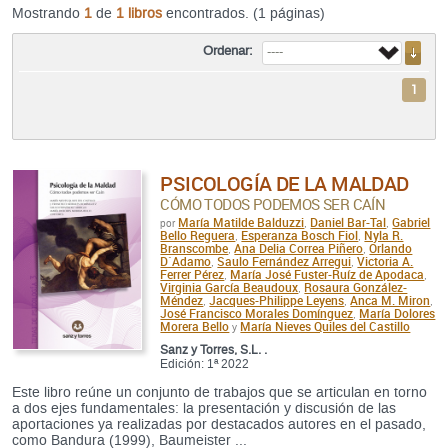
Mostrando
1
de
1 libros
encontrados. (1 páginas)
Ordenar:
1
PSICOLOGÍA DE LA MALDAD
CÓMO TODOS PODEMOS SER CAÍN
María Matilde Balduzzi
Daniel Bar-Tal
Gabriel
por
,
,
Bello Reguera
Esperanza Bosch Fiol
Nyla R.
,
,
Branscombe
Ana Delia Correa Piñero
Orlando
,
,
D`Adamo
Saulo Fernández Arregui
Victoria A.
,
,
Ferrer Pérez
María José Fuster-Ruíz de Apodaca
,
,
Virginia García Beaudoux
Rosaura González-
,
Méndez
Jacques-Philippe Leyens
Anca M. Miron
,
,
,
José Francisco Morales Domínguez
María Dolores
,
Morera Bello
María Nieves Quiles del Castillo
y
Sanz y Torres, S.L. .
Edición: 1ª 2022
Este libro reúne un conjunto de trabajos que se articulan en torno
a dos ejes fundamentales: la presentación y discusión de las
aportaciones ya realizadas por destacados autores en el pasado,
como Bandura (1999), Baumeister ...