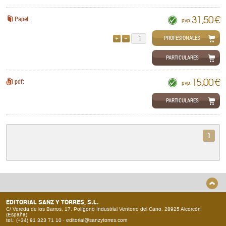
31,50 €
Papel:
pvp.
PROFESIONALES
AÑADIR
QUITAR
PARTICULARES
15,00 €
pdf:
pvp.
PARTICULARES
1
EDITORIAL SANZ Y TORRES, S.L.
C/ Vereda de los Barros, 17. Polígono Industrial Ventorro del Cano. 28925 Alcorcón
(España)
tel.: (+34) 91 323 71 10 ·
editorial@sanzytorres.com