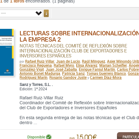
1
de
1 libros
encontrados. (1 páginas)
LECTURAS SOBRE INTERNACIONALIZACIÓN
LA EMPRESA 2
NOTAS TÉCNICAS DEL COMITÉ DE REFLEXIÓN SOBRE
INTERNACIONALIZACIÓN CLUB DE EXPORTADORES E
INVERSORES ESPAÑOLES
Rafael Ruiz-Villar
Juan de Lucio
Raúl Mínguez
Asier Minondo Uri
por
,
,
,
Francisco Requena
Rafael Myro
Elisa Álvarez
Marian Scheifler
Ángel
,
,
,
,
González-Vigil
Juan José Zaballa
Enrique Fanjul Martín
Carlos Pobre
,
,
,
Antonio Bonet Madurga
Patricia Sanz
Tomas Guerrero Blanco
Gonza
,
,
,
Rodríguez Marín
Rosario Gandoy Juste
Carmen Díaz-Mora
,
y
Sanz y Torres, S.L. .
Edición: 1ª 2024
Rafael Ruiz-Villar Ruiz
Coordinador del Comité de Reflexión sobre Internacionalizac
del Club de Exportadores e Inversores Españoles
En esta segunda entrega de las notas técnicas que el Club
dentro ...
15,00 €
PARTICUL
Disponible
pvp.