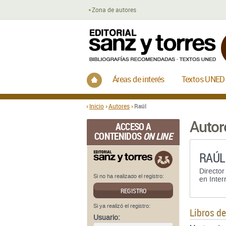
Zona de autores
Inicio
Áreas de interés
Textos UNED
Inicio
Autores
Raúl
Autor
ACCESO A
CONTENIDOS
ON LINE
RAÚL
Director
Si no ha realizado el registro:
en Inter
REGISTRO
Si ya realizó el registro:
Libros d
Usuario: