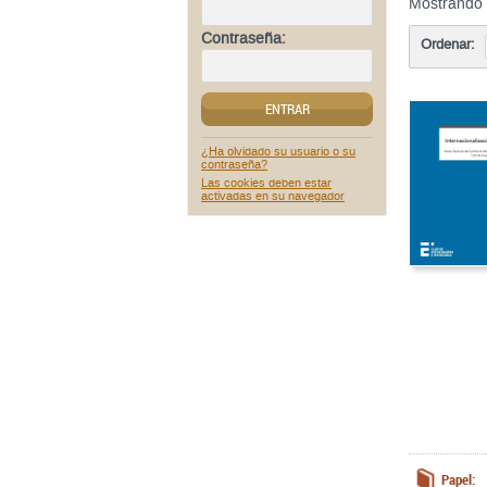
Mostrando
Contraseña:
Ordenar:
ENTRAR
¿Ha olvidado su usuario o su
contraseña?
Las cookies deben estar
activadas en su navegador
Papel: