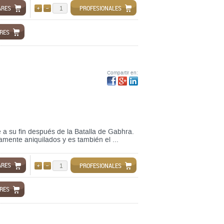
ARES
PROFESIONALES
AÑADIR
QUITAR
ARES
Compartir en:
 a su fin después de la Batalla de Gabhra.
amente aniquilados y es también el ...
ARES
PROFESIONALES
AÑADIR
QUITAR
ARES