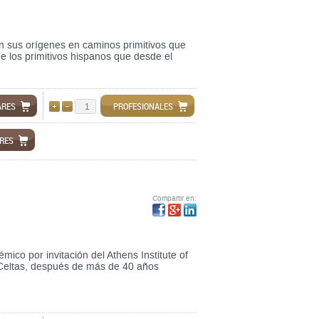
en sus orígenes en caminos primitivos que
e los primitivos hispanos que desde el
ARES
PROFESIONALES
AÑADIR
QUITAR
ARES
Compartir en:
ico por invitación del Athens Institute of
s Celtas, después de más de 40 años