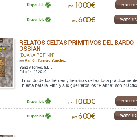
10,00 €
PARTICUL
Disponible
pvp.
6,00 €
PARTICUL
Disponible
pvp.
RELATOS CELTAS PRIMITIVOS DEL BARDO
OSSIAN
(DUANAIRE FINN)
Ramón Sainero Sánchez
por
Sanz y Torres, S.L. .
Edición: 1ª 2019
El mundo de los héroes y heroínas celtas toca prácticamente
En esta batalla Finn y sus guerreros los “Fianna” son práctic
10,00 €
PARTICUL
Disponible
pvp.
6,00 €
PARTICUL
Disponible
pvp.