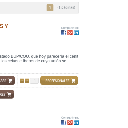
1
(1 páginas)
S Y
Compartir en:
ostado BUP/COU, que hoy parecería el cénit
 los celtas e íberos de cuya unión se
ARES
PROFESIONALES
AÑADIR
QUITAR
ARES
Compartir en: