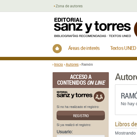
Zona de autores
Inicio
Áreas de interés
Textos UNED
Inicio
Autores
Ramón
Autor
ACCESO A
CONTENIDOS
ON LINE
RAMÓ
No hay d
Si no ha realizado el registro:
REGISTRO
Libros d
Si ya realizó el registro:
Usuario:
Mostrando