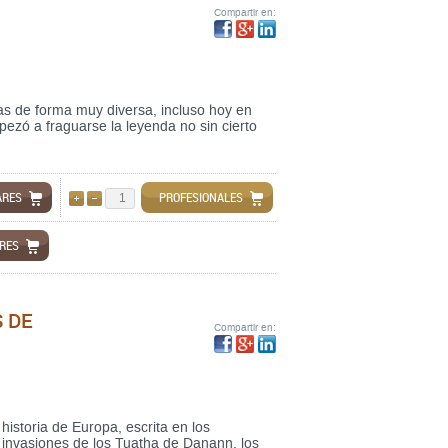
Compartir en:
das de forma muy diversa, incluso hoy en
pezó a fraguarse la leyenda no sin cierto
ARES
PROFESIONALES
AÑADIR
QUITAR
ARES
 DE
Compartir en:
historia de Europa, escrita en los
as invasiones de los Tuatha de Danann, los