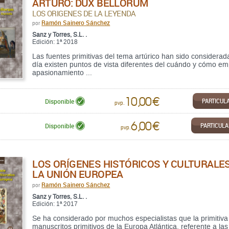
ARTURO: DUX BELLORUM
LOS ORIGENES DE LA LEYENDA
Ramón Sainero Sánchez
por
Sanz y Torres, S.L. .
Edición: 1ª 2018
Las fuentes primitivas del tema artúrico han sido considera
día existen puntos de vista diferentes del cuándo y cómo em
apasionamiento ...
10,00 €
PARTICUL
Disponible
pvp.
6,00 €
PARTICUL
Disponible
pvp.
LOS ORÍGENES HISTÓRICOS Y CULTURALES
LA UNIÓN EUROPEA
Ramón Sainero Sánchez
por
Sanz y Torres, S.L. .
Edición: 1ª 2017
Se ha considerado por muchos especialistas que la primitiva 
manuscritos primitivos de la Europa Atlántica, referente a l