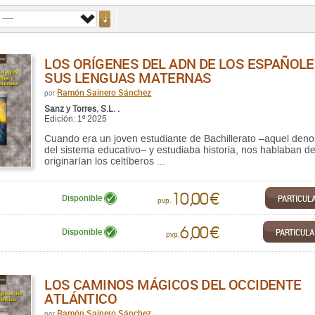
LOS ORÍGENES DEL ADN DE LOS ESPAÑOLE
SUS LENGUAS MATERNAS
Ramón Sainero Sánchez
por
Sanz y Torres, S.L. .
Edición: 1º 2025
Cuando era un joven estudiante de Bachillerato –aquel den
del sistema educativo– y estudiaba historia, nos hablaban de
originarían los celtíberos ...
10,00 €
PARTICUL
Disponible
pvp.
6,00 €
PARTICUL
Disponible
pvp.
LOS CAMINOS MÁGICOS DEL OCCIDENTE
ATLÁNTICO
Ramón Sainero Sánchez
por