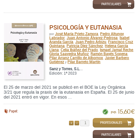
PARTICULARES
PSICOLOGÍA Y EUTANASIA
José María Prieto Zamora
Pedro Altungy
por
,
Labrador
Juan Antonio Álvarez-Pedrosa
Isabel
,
,
Aranda García
Juan Pedro Arbizu
Francisco Cruz
,
,
Quintana
Patricia Díez Sánchez
Helena García
,
,
Llana
Celia Ibáñez del Prado
Ismael Jamal Reche
,
,
,
Gloria Saavedra Muñoz
Ramón Bayés Sopena
,
,
Pilar Arranz Carrillo de Albornox
Javier Barbero
,
Gutiérrez
Pilar Barreto Martín
y
Sanz y Torres, S.L. .
Edición: 1ª 2023
El 25 de marzo del 2021 se publicó en el BOE la Ley Orgánica
3/21 que regula la praxis de la eutanasia en España. El 25 de junio
del 2021 entró en vigor. En esos ...
15,60 €
Papel:
pvp.
PROFESIONALES
AÑADIR
QUITAR
PARTICULARES