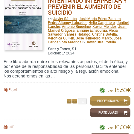
INTENTANDO INTERPRETAR Y
PREVENIR EL AUMENTO DE
SUICIDIO
Javier Sádaba
José María Prieto Zamora
por
,
,
Pedro Altungy Labrador
Helio Carpintero
Junibel
,
,
Lancho
Antonio Riquelme
Xavier Méndez
Juan
,
,
,
Manuel Ortigosa
Enrique Echeburúa
Alicia
,
,
Salvador
Vanesa Hidalgo
Cristina Botella
,
,
,
Verónica Guillén
José Heliodoro Marco
José
,
,
Carlos Soto Madrigal
Javier Urra Portillo
y
Sanz y Torres, S.L. .
Edición: 1ª 2024
Este libro aborda entre otros relevantes aspectos, el de la ética, y
por ende de la responsabilidad de las personas; facilita entender
los comportamientos de alto riesgo y la regulación emocional.
Nos detendremos en las ...
15,60 €
Papel:
pvp.
PROFESIONALES
AÑADIR
QUITAR
PARTICULARES
10,00 €
pdf:
pvp.