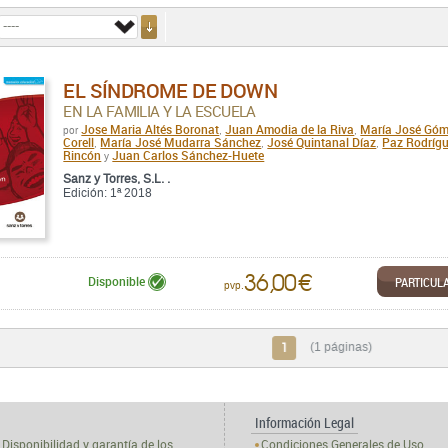
EL SÍNDROME DE DOWN
EN LA FAMILIA Y LA ESCUELA
Jose Maria Altés Boronat
Juan Amodia de la Riva
María José Gó
por
,
,
Corell
María José Mudarra Sánchez
José Quintanal Díaz
Paz Rodrígu
,
,
,
Rincón
Juan Carlos Sánchez-Huete
y
Sanz y Torres, S.L. .
Edición: 1ª 2018
36,00 €
PARTICUL
Disponible
pvp.
1
(1 páginas)
Información Legal
Disponibilidad y garantía de los
Condiciones Generales de Uso