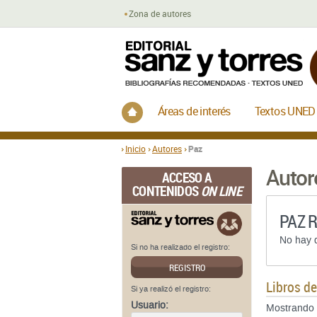
Zona de autores
Inicio
Áreas de interés
Textos UNED
Inicio
Autores
Paz
Autor
ACCESO A
CONTENIDOS
ON LINE
PAZ 
No hay d
Si no ha realizado el registro:
REGISTRO
Libros d
Si ya realizó el registro:
Usuario:
Mostrando