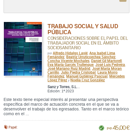
TRABAJO SOCIAL Y SALUD
PÚBLICA
CONSIDERACIONES SOBRE EL PAPEL DEL
TRABAJADOR SOCIAL EN EL ÁMBITO
SOCIOSANITARIO
Alfredo Hidalgo Lavié
Ana Isabel Lima
por
,
Fernández
Beatriz Urruticoechea Sánchez
,
,
Concha Vicente Mochales
Daniel Gil Martorell
,
,
Eva María Garcés Trullenque
José Luis Pedreira
,
,
José Mariano Ruiz Madrid
José María Moran
,
Carrillo
Julio Piedra Cristobal
Laura Morro
,
,
Fernández
Manuel Gutiérrez Pascual
Mercedes
,
,
López Pérez
Noelia Cruz González
y
Sanz y Torres, S.L. .
Edición: 1ª 2023
Este texto tiene especial interés al presentar una perspectiva
específica del marco de actuación concreta en el que se va a
desenvolver el trabajo de los egresados. Tanto en el marco teórico
como en el ...
45,00 €
Papel:
pvp.