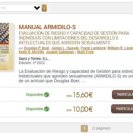
MANUAL ARMIDILO-S
EVALUACIÓN DE RIESGO Y CAPACIDAD DE GESTIÓN PARA
INDIVIDUOS CON LIMITACIONES DEL DESARROLLO E
INTELECTUALES QUE AGREDEN SEXUALMENTE
Douglas P. Boer
James L. Haaven
Frank Lambrick
William R. Lind
por
,
,
,
Keith R. McVilly
Joseph Sakdalan
Matt Frize
,
y
Sanz y Torres, S.L. .
Edición: 1ª 2022
La Evaluación de Riesgo y capacidad de Gestión para individ
Intelectuales que agreden sexualmente (ARMIDILO-S) es un 
de un artículo que Douglas Boer, ...
15,60 €
PARTICUL
Disponible
pvp.
10,00 €
PARTICUL
Disponible
pvp.
1
(1 páginas)