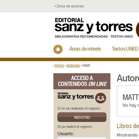
Zona de autores
Inicio
Áreas de interés
Textos UNED
Inicio
Autores
Matt
Autor
ACCESO A
CONTENIDOS
ON LINE
MATT
No hay d
Si no ha realizado el registro:
REGISTRO
Libros d
Si ya realizó el registro:
Usuario:
Mostrando