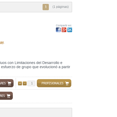
1
(1 páginas)
Compartir en:
say
,
uos con Limitaciones del Desarrollo e
esfuerzo de grupo que evolucionó a partir
ARES
PROFESIONALES
AÑADIR
QUITAR
ARES