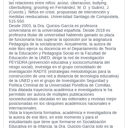
las relaciones entre niños: acoso, ciberacoso, bullying,
ciberbullying, groomig en Fernández, M. D. y Suárez, J.
(Coords.). Niños en crisis: propuestas de intervención y
medidas reeducativas. Universidad Santiago de Compostela,
515-550.
Desde 2003, la Dra. Quicios-García es profesora
universitaria en la universidad española. Desde 2018 es
profesora titular de universidad habiendo ganado su plaza
de funcionaria tras superar la oposición por la asignatura
Pedagogía de la socialización. Actualmente, la autora de
este libro ejerce su docencia en el Departamento de Teoría
de la Educación y Pedagogía Social en la Facultad de
Educación de la UNED, dirige la red de investigación
PEYSDRA (prevención educativa y sociocomunitaria del
riesgo social), investiga en el grupo consolidado de
investigación RADTE (estrategias metodológicas para la
construcción de una red a distancia de tecnología educativa)
de la UNED y en el grupo de Investigación Seguridad y
Política Criminal de la Universidad Pontificia de Comillas.
Esta dilatada trayectoria académica e investigadora le ha
permitido ser autora de múltiples publicaciones
socioeducativas ubicadas en las editoriales y revistas mejor
posicionadas en los ránquines académicos nacionales e
internacionales.
Vista la trayectoria formativa, académica e investigadora de
la autora de ese libro, en este momento y para el
estudiantado que tiene que formarse en Socialización
Educativa en la Infancia, la Dra. Quicios-García solo es la