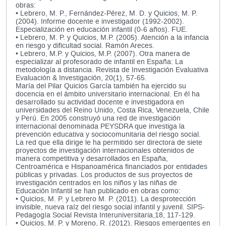
obras:
• Lebrero, M. P., Fernández-Pérez, M. D. y Quicios, M. P.
(2004). Informe docente e investigador (1992-2002).
Especialización en educación infantil (0-6 años). FUE.
• Lebrero, M. P. y Quicios, M.P. (2005). Atención a la infancia
en riesgo y dificultad social. Ramón Areces.
• Lebrero, M.P. y Quicios, M.P. (2007). Otra manera de
especializar al profesorado de infantil en España: La
metodología a distancia. Revista de Investigación Evaluativa
Evaluación & Investigación, 20(1), 57-65.
María del Pilar Quicios García también ha ejercido su
docencia en el ámbito universitario internacional. En él ha
desarrollado su actividad docente e investigadora en
universidades del Reino Unido, Costa Rica, Venezuela, Chile
y Perú. En 2005 construyó una red de investigación
internacional denominada PEYSDRA que investiga la
prevención educativa y sociocomunitaria del riesgo social.
La red que ella dirige le ha permitido ser directora de siete
proyectos de investigación internacionales obtenidos de
manera competitiva y desarrollados en España,
Centroamérica e Hispanoamérica financiados por entidades
públicas y privadas. Los productos de sus proyectos de
investigación centrados en los niños y las niñas de
Educación Infantil se han publicado en obras como:
• Quicios, M. P. y Lebrero M. P. (2011). La desprotección
invisible, nueva raíz del riesgo social infantil y juvenil. SIPS-
Pedagogía Social Revista Interuniversitaria,18, 117-129.
• Quicios, M. P. y Moreno, R. (2012). Riesgos emergentes en