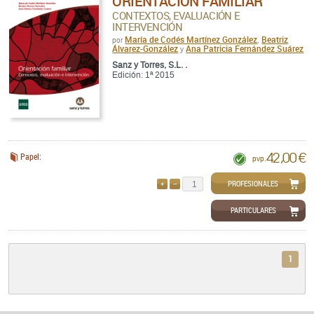
ORIENTACION FAMILIAR
CONTEXTOS, EVALUACIÓN E
INTERVENCIÓN
María de Codés Martínez González
Beatriz
por
,
Álvarez-González
Ana Patricia Fernández Suárez
y
Sanz y Torres, S.L. .
Edición: 1ª 2015
42,00 €
Papel:
pvp.
PROFESIONALES
AÑADIR
QUITAR
PARTICULARES
1