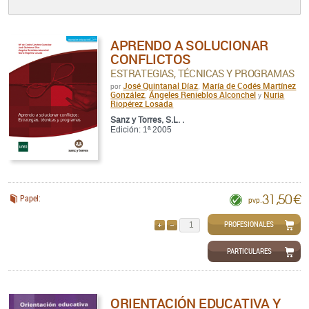
APRENDO A SOLUCIONAR
CONFLICTOS
ESTRATEGIAS, TÉCNICAS Y PROGRAMAS
José Quintanal Díaz
María de Codés Martínez
por
,
González
Ángeles Renieblos Alconchel
Nuria
,
y
Riopérez Losada
Sanz y Torres, S.L. .
Edición: 1ª 2005
31,50 €
Papel:
pvp.
PROFESIONALES
AÑADIR
QUITAR
PARTICULARES
ORIENTACIÓN EDUCATIVA Y