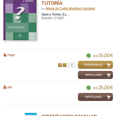
TUTORÍA
María de Codés Martínez González
por
Sanz y Torres, S.L. .
Edición: 1ª 2007
55,00 €
Papel:
pvp.
PROFESIONALES
AÑADIR
QUITAR
PARTICULARES
25,00 €
pdf:
pvp.
PARTICULARES