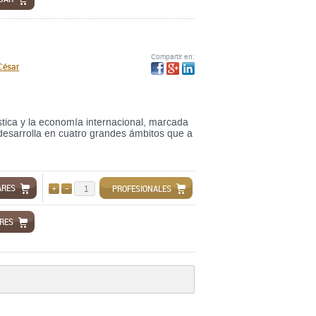
Compartir en:
César
rística y la economía internacional, marcada
 desarrolla en cuatro grandes ámbitos que a
ARES
PROFESIONALES
AÑADIR
QUITAR
ARES