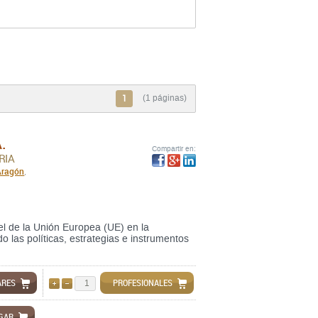
1
(1 páginas)
.
Compartir en:
RIA
Aragón
,
el de la Unión Europea (UE) en la
o las políticas, estrategias e instrumentos
ARES
PROFESIONALES
AÑADIR
QUITAR
GAR