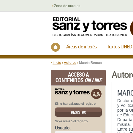
Zona de autores
Inicio
Áreas de interés
Textos UNED
Inicio
Autores
Marcin Roman
Autor
ACCESO A
CONTENIDOS
ON LINE
MARC
Doctor 
Si no ha realizado el registro:
y Políti
por la U
REGISTRO
de Educa
Departa
Si ya realizó el registro:
misma.
Usuario:
Entre su