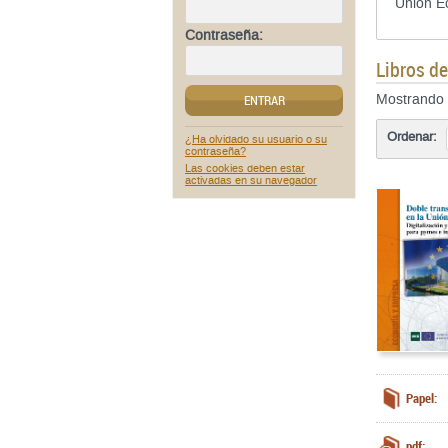
Unión E
Contraseña:
Libros d
ENTRAR
Mostrando
Ordenar:
¿Ha olvidado su usuario o su
contraseña?
Las cookies deben estar
activadas en su navegador
Papel:
pdf: