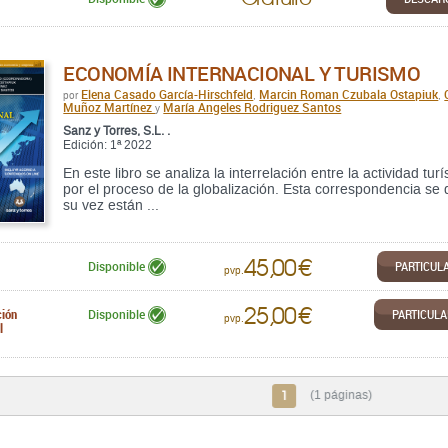
ECONOMÍA INTERNACIONAL Y TURISMO
Elena Casado García-Hirschfeld
Marcin Roman Czubala Ostapiuk
por
,
,
Muñoz Martínez
María Angeles Rodriguez Santos
y
Sanz y Torres, S.L. .
Edición: 1ª 2022
En este libro se analiza la interrelación entre la actividad tu
por el proceso de la globalización. Esta correspondencia se
su vez están ...
45,00 €
PARTICUL
Disponible
pvp.
25,00 €
ción
PARTICUL
Disponible
pvp.
l
1
(1 páginas)