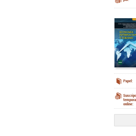
Papel:
Suscrip
tempora
online: