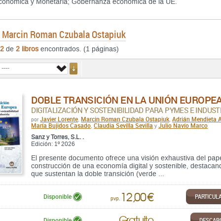
conómica y Monetaria; Gobernanza económica de la UE.
e
Marcin Roman Czubala Ostapiuk
2
de
2 libros
encontrados. (1 páginas)
DOBLE TRANSICIÓN EN LA UNIÓN EUROPEA
DIGITALIZACIÓN Y SOSTENIBILIDAD PARA PYMES E INDUST
Javier Lorente
Marcin Roman Czubala Ostapiuk
Adrián Mendieta 
por
,
,
María Bujidos Casado
Claudia Sevilla Sevilla
Julio Navío Marco
,
y
Sanz y Torres, S.L. .
Edición: 1º 2026
El presente documento ofrece una visión exhaustiva del pap
construcción de una economía digital y sostenible, destacand
que sustentan la doble transición (verde ...
12,00 €
PARTICUL
Disponible
pvp.
Gratuito
DESCAR
Disponible