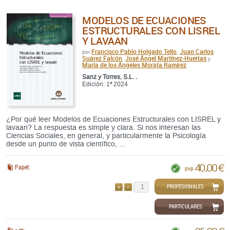
MODELOS DE ECUACIONES
ESTRUCTURALES CON LISREL
Y LAVAAN
Francisco Pablo Holgado Tello
Juan Carlos
por
,
Suárez Falcón
José Ángel Martínez-Huertas
,
y
María de los Ángeles Morata Ramírez
Sanz y Torres, S.L. .
Edición: 1ª 2024
¿Por qué leer Modelos de Ecuaciones Estructurales con LISREL y
lavaan? La respuesta es simple y clara. Si nos interesan las
Ciencias Sociales, en general, y particularmente la Psicología
desde un punto de vista científico, ...
40,00 €
Papel:
pvp.
PROFESIONALES
AÑADIR
QUITAR
PARTICULARES