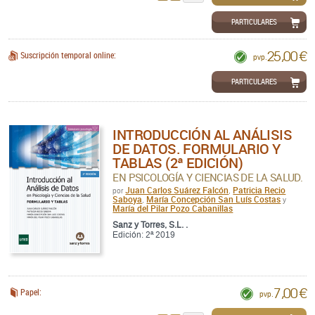
PARTICULARES
25,00 €
Suscripción temporal online:
pvp.
PARTICULARES
INTRODUCCIÓN AL ANÁLISIS
DE DATOS. FORMULARIO Y
TABLAS (2ª EDICIÓN)
EN PSICOLOGÍA Y CIENCIAS DE LA SALUD.
Juan Carlos Suárez Falcón
Patricia Recio
por
,
Saboya
María Concepción San Luís Costas
,
y
María del Pilar Pozo Cabanillas
Sanz y Torres, S.L. .
Edición: 2ª 2019
7,00 €
Papel:
pvp.