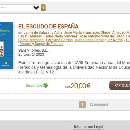
EL ESCUDO DE ESPAÑA
Jaime de Salazar y Acha
José María Franciscos Olmos
Amadeo-Ma
por
,
,
Rey y Cabieses
Carlos Nieto Sánchez
José Antonio Vivar del Riego
F
,
,
,
García-Mercadal
Feliciano Barrios
Juan Carlos Domínguez Nafría
Hu
,
,
y
´Donnell y Duque de Estrada
Sanz y Torres, S.L. .
Edición: 1ª 2023
Este libro recoge las actas del XVIII Seminario anual del Mast
Heráldica y Genealogía de la Universidad Nacional de Educa
los días 10, 11 y 12 ...
20,00 €
PARTICUL
Disponible
pvp.
1
(1 páginas)
Información Legal