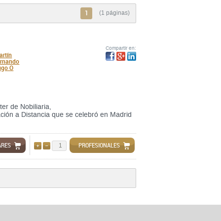
1
(1 páginas)
Compartir en:
rtín
ernando
go O
er de Nobiliaria,
ción a Distancia que se celebró en Madrid
ARES
PROFESIONALES
AÑADIR
QUITAR