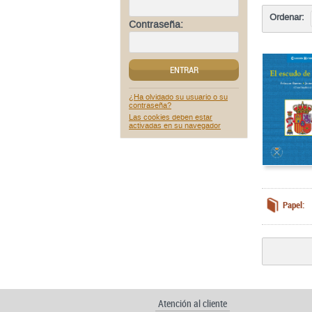
Ordenar:
Contraseña:
ENTRAR
¿Ha olvidado su usuario o su
contraseña?
Las cookies deben estar
activadas en su navegador
Papel:
Atención al cliente