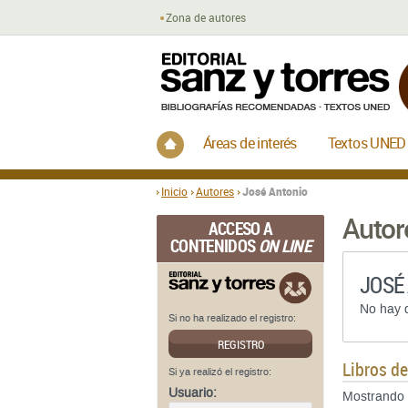
Zona de autores
Inicio
Áreas de interés
Textos UNED
Inicio
Autores
José Antonio
Autor
ACCESO A
CONTENIDOS
ON LINE
JOSÉ
No hay d
Si no ha realizado el registro:
REGISTRO
Libros d
Si ya realizó el registro:
Usuario:
Mostrando