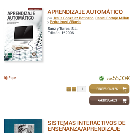
APRENDIZAJE AUTOMÁTICO
Jesús González Boticario
Daniel Borrajo Millán
por
,
Pedro Isasi Viñuela
y
Sanz y Torres, S.L. .
Edición: 1ª 2006
55,00 €
Papel:
pvp.
PROFESIONALES
AÑADIR
QUITAR
PARTICULARES
SISTEMAS INTERACTIVOS DE
ENSEÑANZA/APRENDIZAJE