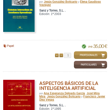
Jesús González Boticario
Elena Gaudioso
por
y
Vázquez
Sanz y Torres, S.L. .
Edición: 1ª 2003
35,00 €
Papel:
pvp.
PROFESIONALES
AÑADIR
QUITAR
PARTICULARES
ASPECTOS BÁSICOS DE LA
INTELIGENCIA ARTIFICIAL
Ana Esperanza Delgado García
José Mira
por
,
Mira
Jesús González Boticario
Francisco Javier
,
y
Díez Vegas
Sanz y Torres, S.L. .
Edición: 1ª 1995