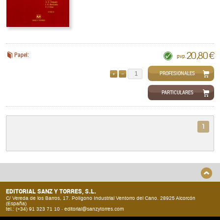
20,80 €
Papel:
pvp.
PROFESIONALES
AÑADIR
QUITAR
PARTICULARES
1
EDITORIAL SANZ Y TORRES, S.L.
C/ Vereda de los Barros, 17. Polígono Industrial Ventorro del Cano. 28925 Alcorcón
(España)
tel.: (+34) 91 323 71 10 ·
editorial@sanzytorres.com