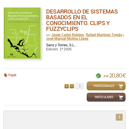
DESARROLLO DE SISTEMAS
BASADOS EN EL
CONOCIMIENTO. CLIPS Y
FUZZYCLIPS
Javier Carbó Rubiera
Rafael Martínez Tomás
por
,
y
José Manuel Molina López
Sanz y Torres, S.L. .
Edición: 1ª 2005
20,80 €
Papel:
pvp.
PROFESIONALES
AÑADIR
QUITAR
PARTICULARES
1