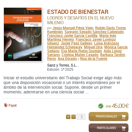
ESTADO DE BIENESTAR
LOGROS Y DESAFÍOS EN EL NUEVO
MILENIO
Jesús Manuel Pérez Viejo
Rubén Darío Torres
por
,
Kumbrián
Sagrario Segado Sánchez-Cabezudo
,
,
Francisco Javier García Castilla
María Inés
,
Martínez Herrero
Francisco Javier Lorenzo
,
Gilsanz
Javier Páez Gallego
Luisa Aránzazu
,
,
Hernández Echegaray
Miguel Urra
Mónica García
,
,
Sedano
Eva María Rubio Guzmán
Aida López
,
,
Serrano
Cristina Mateo Casado
Barbara Tardón
,
,
Recio
Ana Dorado
Noa de la Fuente
,
y
Sanz y Torres, S.L. .
Edición: 1ª 2025
Iniciar el estudio universitario del Trabajo Social exige algo más
que una disposición vocacional o un interés espontáneo por el
ámbito de la intervención social. Supone, desde un primer
momento, adentrarse en una ciencia social ...
45,00 €
Papel:
pvp.
PROFESIONALES
AÑADIR
QUITAR
PARTICULARES