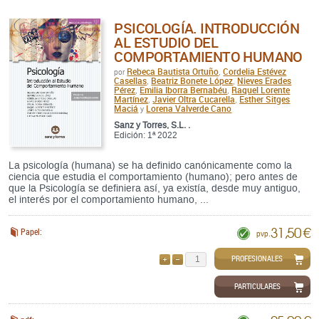
PSICOLOGÍA. INTRODUCCIÓN
AL ESTUDIO DEL
COMPORTAMIENTO HUMANO
Rebeca Bautista Ortuño
Cordelia Estévez
por
,
Casellas
Beatriz Bonete López
Nieves Erades
,
,
Pérez
Emilia Iborra Bernabéu
Raquel Lorente
,
,
Martínez
Javier Oltra Cucarella
Esther Sitges
,
,
Maciá
Lorena Valverde Cano
y
Sanz y Torres, S.L. .
Edición: 1ª 2022
La psicología (humana) se ha definido canónicamente como la
ciencia que estudia el comportamiento (humano); pero antes de
que la Psicología se definiera así, ya existía, desde muy antiguo,
el interés por el comportamiento humano, ...
31,50 €
Papel:
pvp.
PROFESIONALES
AÑADIR
QUITAR
PARTICULARES