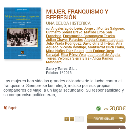
MUJER, FRANQUISMO Y
REPRESIÓN
UNA DEUDA HISTÓRICA
Ángeles Egido León
Jorge J. Montes Salguero
por
,
,
Gutmarro Gómez Bravo
Matilde Eiroa San
,
Francisco
Encarnación Barranquero Texeira
,
,
Julián Chaves Palacios
Ángela Cenarro Lagunas
,
,
Julio Prada Rodríguez
David Ginard I Féron
Ana
,
,
Aguado
Vicenta Verdugo
Montserrat Duch Plana
,
,
,
Mirta Núñez Díaz-Balart
Luis Enrique Otero
,
Carvajal
Elisa Pérez Vera
Juan José del Águila
,
,
Torres
Verónica Sierra Blas
Alicia Ramos
,
y
Mesonero
Sanz y Torres, S.L. .
Edición: 1ª 2018
Las mujeres han sido las grandes olvidadas de la lucha contra el
franquismo. Siempre se las relegó, incluso por sus propios
compañeros de viaje, a un lugar secundario. Su responsabilidad y
su compromiso político eran, ...
20,00 €
Papel:
pvp.
PROFESIONALES
AÑADIR
QUITAR