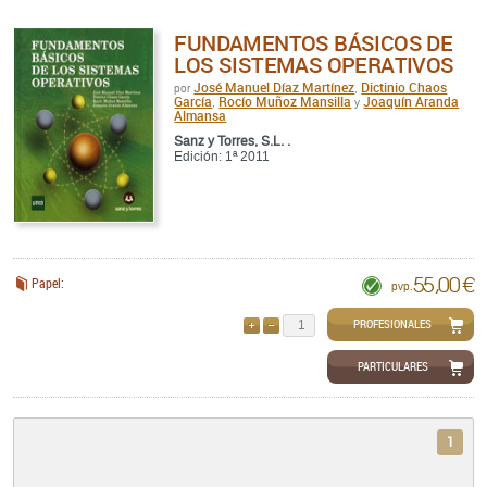
FUNDAMENTOS BÁSICOS DE
LOS SISTEMAS OPERATIVOS
José Manuel Díaz Martínez
Dictinio Chaos
por
,
García
Rocío Muñoz Mansilla
Joaquín Aranda
,
y
Almansa
Sanz y Torres, S.L. .
Edición: 1ª 2011
55,00 €
Papel:
pvp.
PROFESIONALES
AÑADIR
QUITAR
PARTICULARES
1