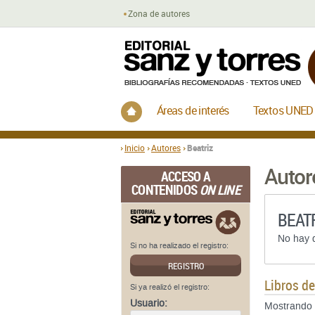
Zona de autores
Inicio
Áreas de interés
Textos UNED
Inicio
Autores
Beatriz
Autor
ACCESO A
CONTENIDOS
ON LINE
BEAT
No hay d
Si no ha realizado el registro:
REGISTRO
Libros d
Si ya realizó el registro:
Usuario:
Mostrando