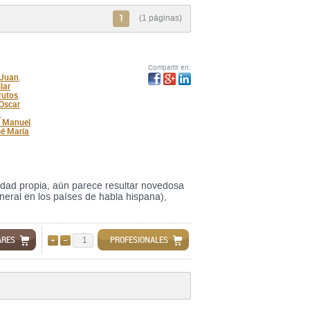
1
(1 páginas)
Compartir en:
 Juan
,
lar
rutos
,
Oscar
a
 Manuel
é María
tidad propia, aún parece resultar novedosa
eral en los países de habla hispana),
ARES
PROFESIONALES
AÑADIR
QUITAR