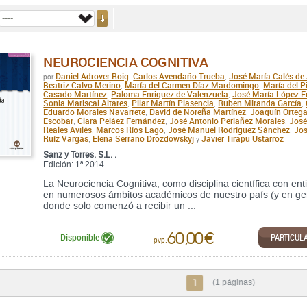
NEUROCIENCIA COGNITIVA
Daniel Adrover Roig
Carlos Avendaño Trueba
José María Calés de
por
,
,
Beatriz Calvo Merino
María del Carmen Díaz Mardomingo
María del Pi
,
,
Casado Martínez
Paloma Enriquez de Valenzuela
José María López F
,
,
Sonia Mariscal Altares
Pilar Martín Plasencia
Ruben Miranda García
,
,
,
Eduardo Morales Navarrete
David de Noreña Martínez
Joaquín Orteg
,
,
Escobar
Clara Peláez Fernández
José Antonio Periañez Morales
José
,
,
,
Reales Avilés
Marcos Ríos Lago
José Manuel Rodríguez Sánchez
Jos
,
,
,
Ruíz Vargas
Elena Serrano Drozdowskyj
Javier Tirapu Ustarroz
,
y
Sanz y Torres, S.L. .
Edición: 1ª 2014
La Neurociencia Cognitiva, como disciplina científica con en
en numerosos ámbitos académicos de nuestro país (y en gen
donde solo comenzó a recibir un ...
60,00 €
PARTICUL
Disponible
pvp.
1
(1 páginas)