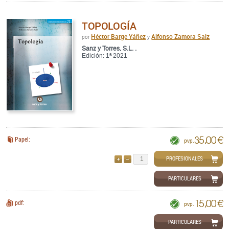
TOPOLOGÍA
Héctor Barge Yáñez
Alfonso Zamora Saiz
por
y
Sanz y Torres, S.L. .
Edición: 1ª 2021
35,00 €
Papel:
pvp.
PROFESIONALES
AÑADIR
QUITAR
PARTICULARES
15,00 €
pdf:
pvp.
PARTICULARES