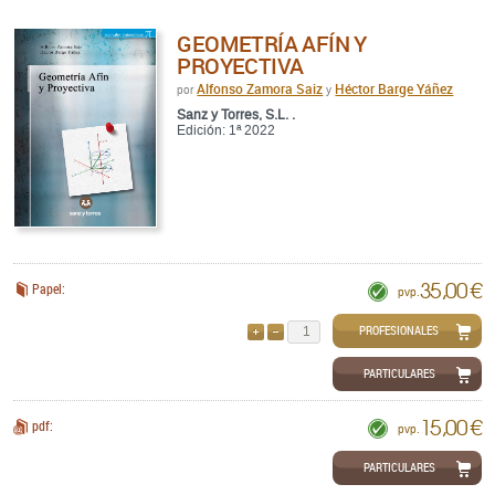
GEOMETRÍA AFÍN Y
PROYECTIVA
Alfonso Zamora Saiz
Héctor Barge Yáñez
por
y
Sanz y Torres, S.L. .
Edición: 1ª 2022
35,00 €
Papel:
pvp.
PROFESIONALES
AÑADIR
QUITAR
PARTICULARES
15,00 €
pdf:
pvp.
PARTICULARES