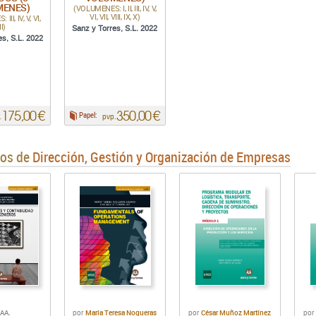
MENES)
(VOLUMENES: I, II, III, IV, V,
VI, VII, VIII, IX, X)
II, IV, V, VI,
II)
Sanz y Torres, S.L. 2022
es, S.L. 2022
175,00 €
350,00 €
Papel:
.
pvp.
ros de
Dirección, Gestión y Organización de Empresas
.AA.
María Teresa Nogueras
César Muñoz Martínez
por
por
po