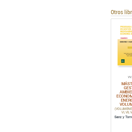
Otros lib
VV
MÁST
GES
AMBIE
ECONOM
ENERG
VOLU
(VOLUMENES: I,
VI, VII, V
Sanz y Torr