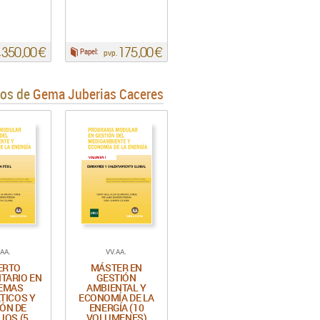
350,00 €
175,00 €
Papel:
.
pvp.
ros de
Gema Juberias Caceres
.AA.
VV.AA.
ERTO
MÁSTER EN
ITARIO EN
GESTIÓN
TEMAS
AMBIENTAL Y
TICOS Y
ECONOMÍA DE LA
IÓN DE
ENERGÍA (10
UOS (5
VOLUMENES)