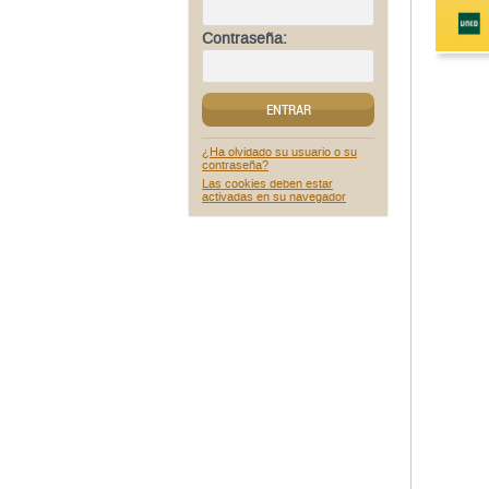
Contraseña:
ENTRAR
¿Ha olvidado su usuario o su
contraseña?
Las cookies deben estar
activadas en su navegador