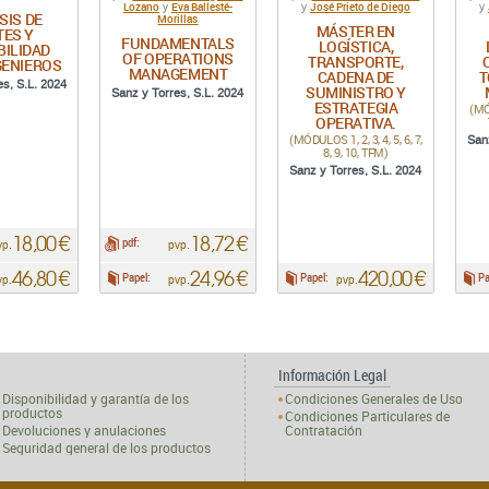
Lozano
Eva Ballesté-
José Prieto de Diego
y
y
y
SIS DE
Morillas
MÁSTER EN
TES Y
FUNDAMENTALS
LOGÍSTICA,
BILIDAD
OF OPERATIONS
TRANSPORTE,
GENIEROS
MANAGEMENT
CADENA DE
T
es, S.L. 2024
SUMINISTRO Y
Sanz y Torres, S.L. 2024
ESTRATEGIA
(MÓD
OPERATIVA.
(MÓDULOS 1, 2, 3, 4, 5, 6, 7,
San
8, 9, 10, TFM)
Sanz y Torres, S.L. 2024
18,00 €
18,72 €
pdf:
vp.
pvp.
46,80 €
24,96 €
420,00 €
Papel:
Papel:
Pa
vp.
pvp.
pvp.
Información Legal
Disponibilidad y garantía de los
Condiciones Generales de Uso
productos
Condiciones Particulares de
Devoluciones y anulaciones
Contratación
Seguridad general de los productos