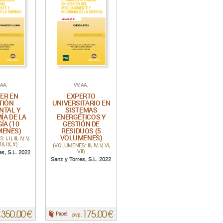
.AA.
VV.AA.
ER EN
EXPERTO
TIÓN
UNIVERSITARIO EN
NTAL Y
SISTEMAS
ÍA DE LA
ENERGÉTICOS Y
ÍA (10
GESTIÓN DE
MENES)
RESIDUOS (5
VOLUMENES)
 II, III, IV, V,
III, IX, X)
(VOLUMENES: III, IV, V, VI,
VII)
es, S.L. 2022
Sanz y Torres, S.L. 2022
350,00 €
175,00 €
Papel:
.
pvp.