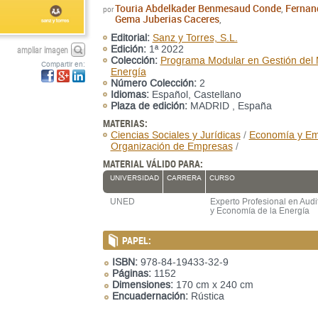
Touria Abdelkader Benmesaud Conde
Fernand
,
por
Gema Juberias Caceres
,
Editorial:
Sanz y Torres, S.L.
ampliar imagen
Edición:
1ª 2022
Colección:
Programa Modular en Gestión del 
Compartir en:
Energía
Número Colección:
2
Idiomas:
Español, Castellano
Plaza de edición:
MADRID , España
MATERIAS:
Ciencias Sociales y Jurídicas
/
Economía y E
Organización de Empresas
/
MATERIAL VÁLIDO PARA:
UNIVERSIDAD
CARRERA
CURSO
UNED
Experto Profesional en Audi
y Economía de la Energía
PAPEL:
ISBN:
978-84-19433-32-9
Páginas:
1152
Dimensiones:
170 cm x 240 cm
Encuadernación:
Rústica