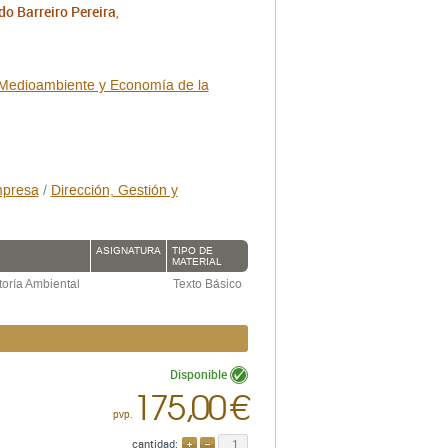
o Barreiro Pereira
,
Medioambiente y Economía de la
mpresa
/
Dirección, Gestión y
ASIGNATURA
TIPO DE
MATERIAL
toría Ambiental
Texto Básico
Disponible
175,00 €
pvp.
cantidad:
AÑADIR
QUITAR