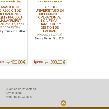
José Prieto de Diego
José Prieto de Diego
y
MÁSTER EN
EXPERTO
DIRECCIÓN DE
UNIVERSITARIO EN
OPERACIONES,
DIRECCIÓN DE
QM Y PROJECT
OPERACIONES,
MANAGEMENT
LOGÍSTICA,
TRANSPORTE Y
ULOS 1, 2, 3, 4, 5, 11,
GESTIÓN DE
12, 13, 14, 15, TFM)
CALIDAD
z y Torres, S.L. 2024
(MÓDULOS 1, 2, 3, 4, 5)
Sanz y Torres, S.L. 2024
420,00 €
300,00 €
pel:
Papel:
pvp.
pvp.
Política de Privacidad
Aviso legal
Política de Cookies
[
]