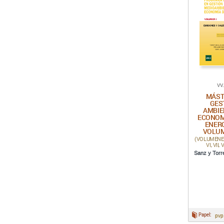
VV
MÁST
GES
AMBIE
ECONOM
ENERG
VOLU
(VOLUMENES: I,
VI, VII, V
Sanz y Torr
Papel:
pvp