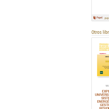
Papel:
pvp
Otros lib
VV
EXP
UNIVERS
SIS
ENERGÉ
GEST
RESID