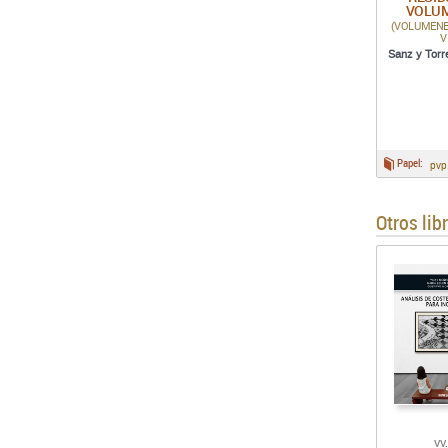
VOLU
(VOLUMENES: I
V
Sanz y Torr
Papel:
pvp
Otros lib
VV