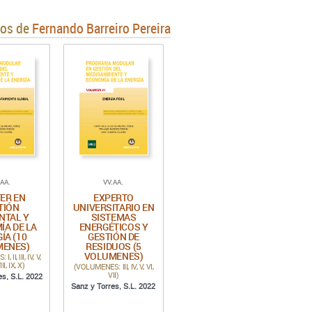
ros de
Fernando Barreiro Pereira
.AA.
VV.AA.
ER EN
EXPERTO
TIÓN
UNIVERSITARIO EN
NTAL Y
SISTEMAS
ÍA DE LA
ENERGÉTICOS Y
ÍA (10
GESTIÓN DE
MENES)
RESIDUOS (5
VOLUMENES)
 II, III, IV, V,
III, IX, X)
(VOLUMENES: III, IV, V, VI,
VII)
es, S.L. 2022
Sanz y Torres, S.L. 2022