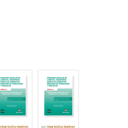
César Muñoz Martínez
César Muñoz Martínez
r
por