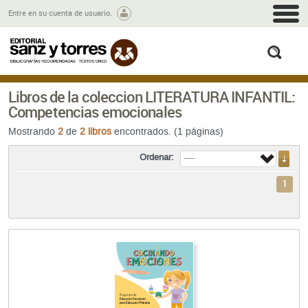
M
Entre en su cuenta de usuario.
busc
Libros de la coleccion LITERATURA INFANTIL:
Competencias emocionales
Mostrando
2
de
2 libros
encontrados. (1 páginas)
Ordenar:
1